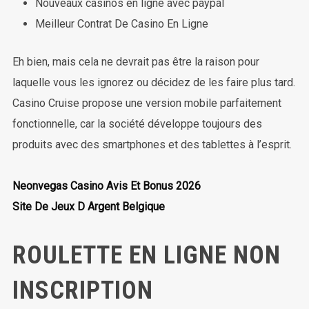
Nouveaux casinos en ligne avec paypal
Meilleur Contrat De Casino En Ligne
Eh bien, mais cela ne devrait pas être la raison pour
laquelle vous les ignorez ou décidez de les faire plus tard.
Casino Cruise propose une version mobile parfaitement
fonctionnelle, car la société développe toujours des
produits avec des smartphones et des tablettes à l’esprit.
Neonvegas Casino Avis Et Bonus 2026
Site De Jeux D Argent Belgique
ROULETTE EN LIGNE NON
INSCRIPTION