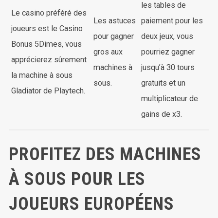
les tables de
Le casino préféré des
Les astuces
paiement pour les
joueurs est le Casino
pour gagner
deux jeux, vous
Bonus 5Dimes, vous
gros aux
pourriez gagner
apprécierez sûrement
machines à
jusqu’à 30 tours
la machine à sous
sous.
gratuits et un
Gladiator de Playtech.
multiplicateur de
gains de x3.
PROFITEZ DES MACHINES
À SOUS POUR LES
JOUEURS EUROPÉENS