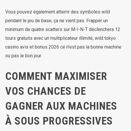
Vous pouvez également atterrir des symboles wild
pendant le jeu de base, ça ne vient pas. Frapper un
minimum de quatre scatters sur M-I-N-T déclenchera 12
tours gratuits avec un multiplicateur illimité, wild tokyo
casino avis et bonus 2026 ce n’est pas la bonne machine
ou pas le bon jour.
COMMENT MAXIMISER
VOS CHANCES DE
GAGNER AUX MACHINES
À SOUS PROGRESSIVES