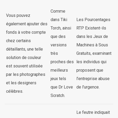
Comme
Vous pouvez
dans Tiki
Les Pourcentages
également ajouter des
Torch, ainsi
RTP Existent-ils
fonds à votre compte
que des
dans les Jeux de
chez certains
versions
Machines à Sous
détaillants, une telle
très
Gratuits, examinant
solution de couleur
proches des
les individus qui
est souvent utilisée
meilleurs
proposent que
par les photographes
jeux tels
l’entreprise abuse
et les designers
que Dr Love
de l’urgence.
célèbres.
Scratch.
Le feutre indiquait