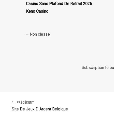
Casino Sans Plafond De Retrait 2026
Keno Casino
Non classé
Subscription to o
PRÉCÉDENT
Site De Jeux D Argent Belgique