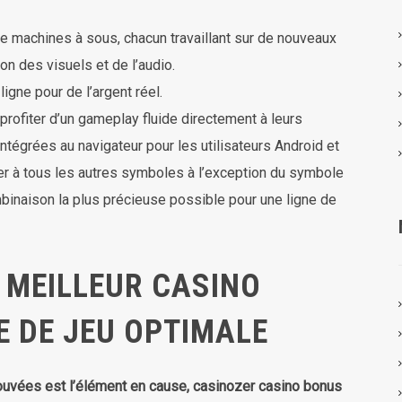
n de machines à sous, chacun travaillant sur de nouveaux
ion des visuels et de l’audio.
igne pour de l’argent réel.
rofiter d’un gameplay fluide directement à leurs
ntégrées au navigateur pour les utilisateurs Android et
tuer à tous les autres symboles à l’exception du symbole
mbinaison la plus précieuse possible pour une ligne de
 MEILLEUR CASINO
E DE JEU OPTIMALE
prouvées est l’élément en cause, casinozer casino bonus