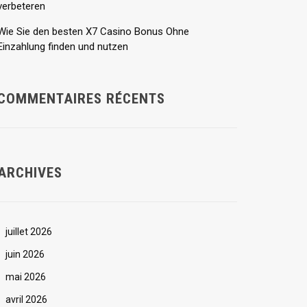
verbeteren
Wie Sie den besten X7 Casino Bonus Ohne
Einzahlung finden und nutzen
COMMENTAIRES RÉCENTS
ARCHIVES
juillet 2026
juin 2026
mai 2026
avril 2026