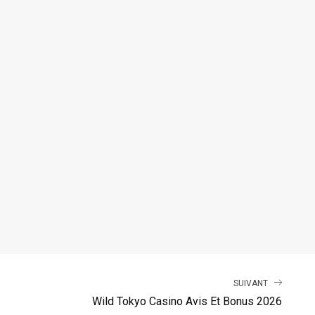
SUIVANT
Wild Tokyo Casino Avis Et Bonus 2026