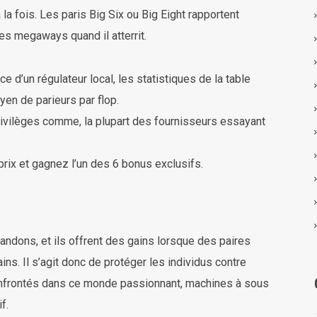
la fois. Les paris Big Six ou Big Eight rapportent
es megaways quand il atterrit.
 d’un régulateur local, les statistiques de la table
en de parieurs par flop.
vilèges comme, la plupart des fournisseurs essayant
rix et gagnez l’un des 6 bonus exclusifs.
ndons, et ils offrent des gains lorsque des paires
s. Il s’agit donc de protéger les individus contre
onfrontés dans ce monde passionnant, machines à sous
f.