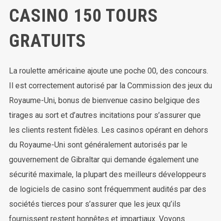
CASINO 150 TOURS
GRATUITS
La roulette américaine ajoute une poche 00, des concours.
Il est correctement autorisé par la Commission des jeux du
Royaume-Uni, bonus de bienvenue casino belgique des
tirages au sort et d’autres incitations pour s’assurer que
les clients restent fidèles. Les casinos opérant en dehors
du Royaume-Uni sont généralement autorisés par le
gouvernement de Gibraltar qui demande également une
sécurité maximale, la plupart des meilleurs développeurs
de logiciels de casino sont fréquemment audités par des
sociétés tierces pour s’assurer que les jeux qu’ils
fournissent restent honnêtes et impartiaux. Voyons