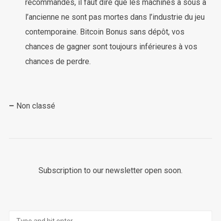
recommandés, il faut dire que les machines à sous à
l’ancienne ne sont pas mortes dans l’industrie du jeu
contemporaine. Bitcoin Bonus sans dépôt, vos
chances de gagner sont toujours inférieures à vos
chances de perdre.
Non classé
Subscription to our newsletter open soon.