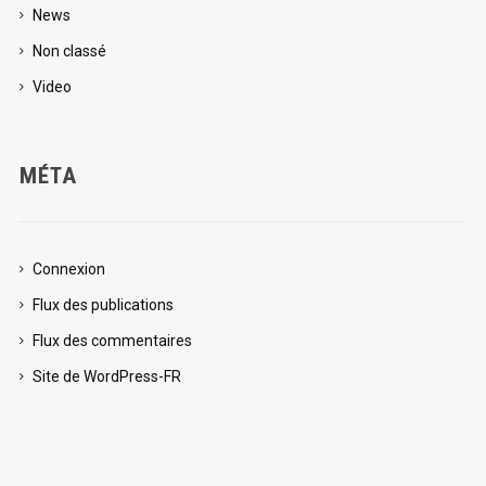
News
Non classé
Video
MÉTA
Connexion
Flux des publications
Flux des commentaires
Site de WordPress-FR