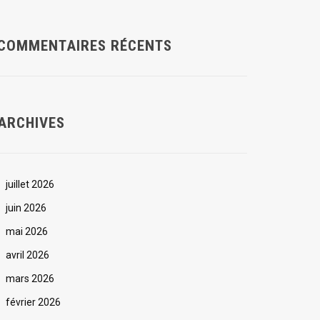
COMMENTAIRES RÉCENTS
ARCHIVES
juillet 2026
juin 2026
mai 2026
avril 2026
mars 2026
février 2026