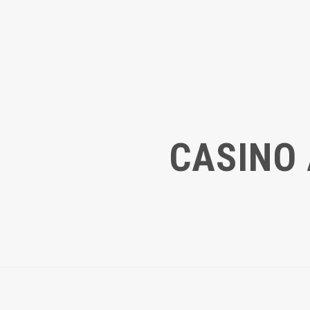
CASINO