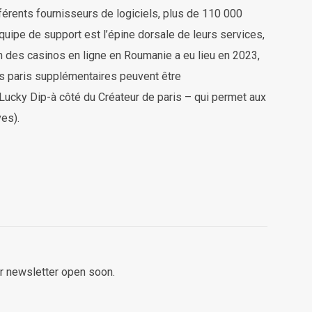
fférents fournisseurs de logiciels, plus de 110 000
uipe de support est l’épine dorsale de leurs services,
n des casinos en ligne en Roumanie a eu lieu en 2023,
es paris supplémentaires peuvent être
 Lucky Dip-à côté du Créateur de paris – qui permet aux
es).
ur newsletter open soon.