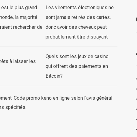
est le plus grand
Les virements électroniques ne
monde, la majorité
sont jamais retirés des cartes,
vraient rechercher de
donc avoir des cheveux peut
probablement être distrayant.
Quels sont les jeux de casino
prêts à laisser les
qui offrent des paiements en
Bitcoin?
nement. Code promo keno en ligne selon l’avis général
ns spécifiés.