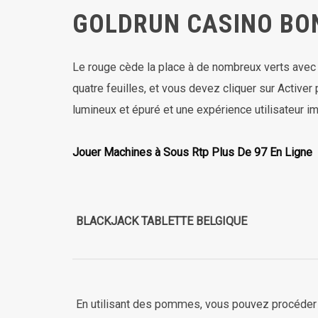
GOLDRUN CASINO BO
Le rouge cède la place à de nombreux verts avec u
quatre feuilles, et vous devez cliquer sur Activer
lumineux et épuré et une expérience utilisateur im
Jouer Machines à Sous Rtp Plus De 97 En Ligne
BLACKJACK TABLETTE BELGIQUE
En utilisant des pommes, vous pouvez procéder