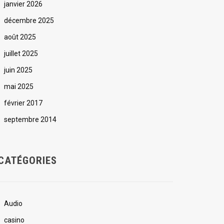
janvier 2026
décembre 2025
août 2025
juillet 2025
juin 2025
mai 2025
février 2017
septembre 2014
CATÉGORIES
Audio
casino