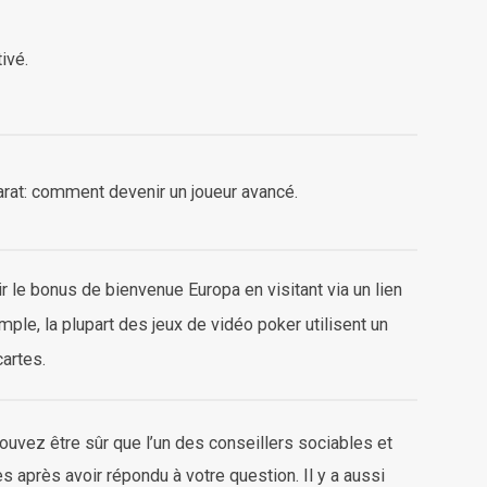
ivé.
rat: comment devenir un joueur avancé.
 le bonus de bienvenue Europa en visitant via un lien
xemple, la plupart des jeux de vidéo poker utilisent un
cartes.
ouvez être sûr que l’un des conseillers sociables et
après avoir répondu à votre question. Il y a aussi