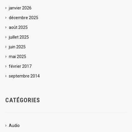
janvier 2026
décembre 2025
août 2025
juillet 2025
juin 2025
mai 2025
février 2017
septembre 2014
CATÉGORIES
Audio