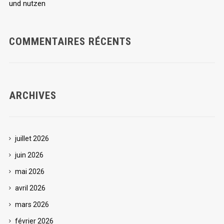
und nutzen
COMMENTAIRES RÉCENTS
ARCHIVES
juillet 2026
juin 2026
mai 2026
avril 2026
mars 2026
février 2026