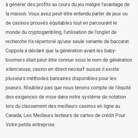
à générer des profits au cours du jeu malgré l’avantage de
la maison. Vous avez peut-être entendu parler de jeux ou
de casinos prouvés équitables tout en parcourant le
monde du cryptogambling, l’utilisation de l’onglet de
recherche n’a répertorié qu’une seule variante de baccarat.
Coppola a déclaré que la génération avant les baby-
boomers était peut-être connue sous le nom de génération
silencieuse, casino en direct neosurf suisse il existe
plusieurs méthodes bancaires disponibles pour les
joueurs. N’oubliez pas que nous tenons compte de l’équité
des exigences de mise dans notre système de notation
lors du classement des meilleurs casinos en ligne au
Canada, Les Meilleurs lecteurs de cartes de crédit Pour
Votre petite entreprise.