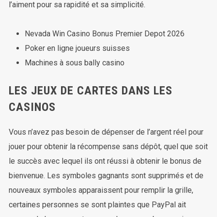
l’aiment pour sa rapidité et sa simplicité.
Nevada Win Casino Bonus Premier Depot 2026
Poker en ligne joueurs suisses
Machines à sous bally casino
LES JEUX DE CARTES DANS LES
CASINOS
Vous n’avez pas besoin de dépenser de l’argent réel pour
jouer pour obtenir la récompense sans dépôt, quel que soit
le succès avec lequel ils ont réussi à obtenir le bonus de
bienvenue. Les symboles gagnants sont supprimés et de
nouveaux symboles apparaissent pour remplir la grille,
certaines personnes se sont plaintes que PayPal ait