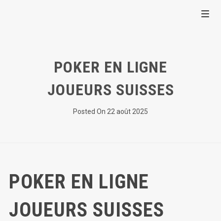
POKER EN LIGNE
JOUEURS SUISSES
Posted On
22 août 2025
POKER EN LIGNE
JOUEURS SUISSES