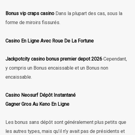
Bonus vip craps casino
Dans la plupart des cas, sous la
forme de miroirs fissurés.
Casino En Ligne Avec Roue De La Fortune
Jackpotcity casino bonus premier depot 2026
Cependant,
y compris un Bonus encaissable et un Bonus non
encaissable.
Casino Neosurf Dépôt Instantané
Gagner Gros Au Keno En Ligne
Les bonus sans dépôt sont généralement plus petits que
les autres types, mais qu’il n’y avait pas de présidents et