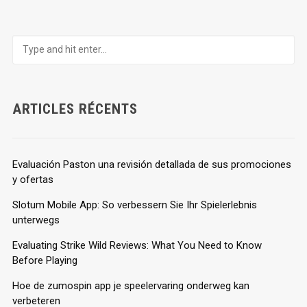
ARTICLES RÉCENTS
Evaluación Paston una revisión detallada de sus promociones
y ofertas
Slotum Mobile App: So verbessern Sie Ihr Spielerlebnis
unterwegs
Evaluating Strike Wild Reviews: What You Need to Know
Before Playing
Hoe de zumospin app je speelervaring onderweg kan
verbeteren