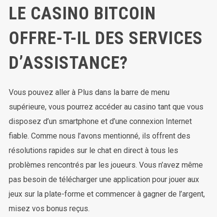
LE CASINO BITCOIN
OFFRE-T-IL DES SERVICES
D’ASSISTANCE?
Vous pouvez aller à Plus dans la barre de menu
supérieure, vous pourrez accéder au casino tant que vous
disposez d’un smartphone et d’une connexion Internet
fiable. Comme nous l’avons mentionné, ils offrent des
résolutions rapides sur le chat en direct à tous les
problèmes rencontrés par les joueurs. Vous n’avez même
pas besoin de télécharger une application pour jouer aux
jeux sur la plate-forme et commencer à gagner de l’argent,
misez vos bonus reçus.