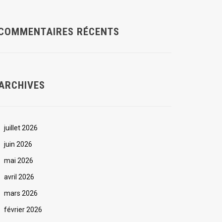
COMMENTAIRES RÉCENTS
ARCHIVES
juillet 2026
juin 2026
mai 2026
avril 2026
mars 2026
février 2026