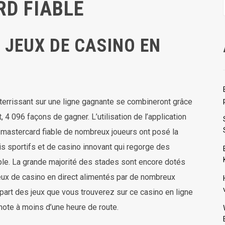
D FIABLE
JEUX DE CASINO EN
terrissant sur une ligne gagnante se combineront grâce
 4 096 façons de gagner. L’utilisation de l’application
ino mastercard fiable de nombreux joueurs ont posé la
 sportifs et de casino innovant qui regorge des
able. La grande majorité des stades sont encore dotés
 jeux de casino en direct alimentés par de nombreux
part des jeux que vous trouverez sur ce casino en ligne
 note à moins d’une heure de route.