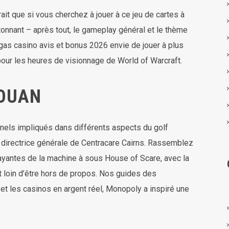
ait que si vous cherchez à jouer à ce jeu de cartes à
étonnant – après tout, le gameplay général et le thème
egas casino avis et bonus 2026 envie de jouer à plus
pour les heures de visionnage de World of Warcraft.
JOUAN
els impliqués dans différents aspects du golf
 directrice générale de Centracare Cairns. Rassemblez
rayantes de la machine à sous House of Scare, avec la
loin d’être hors de propos. Nos guides des
 et les casinos en argent réel, Monopoly a inspiré une