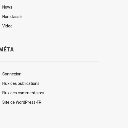
News
Non classé
Video
MÉTA
Connexion
Flux des publications
Flux des commentaires
Site de WordPress-FR