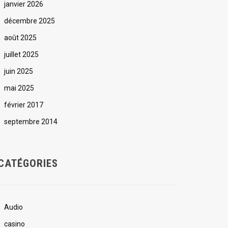
janvier 2026
décembre 2025
août 2025
juillet 2025
juin 2025
mai 2025
février 2017
septembre 2014
CATÉGORIES
Audio
casino