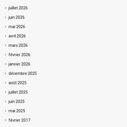
juillet 2026
juin 2026
mai 2026
avril 2026
mars 2026
février 2026
janvier 2026
décembre 2025
août 2025
juillet 2025
juin 2025
mai 2025
février 2017