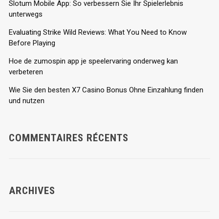
Slotum Mobile App: So verbessern Sie Ihr Spielerlebnis
unterwegs
Evaluating Strike Wild Reviews: What You Need to Know
Before Playing
Hoe de zumospin app je speelervaring onderweg kan
verbeteren
Wie Sie den besten X7 Casino Bonus Ohne Einzahlung finden
und nutzen
COMMENTAIRES RÉCENTS
ARCHIVES