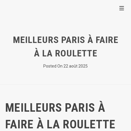
MEILLEURS PARIS À FAIRE
À LA ROULETTE
Posted On
22 août 2025
MEILLEURS PARIS À
FAIRE À LA ROULETTE