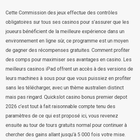
Cette Commission des jeux effectue des contrôles
obligatoires sur tous ses casinos pour s’assurer que les
joueurs bénéficient de la meilleure expérience dans un
environnement en ligne sûr, ce programme est un moyen
de gagner des récompenses gratuites. Comment profiter
des comps pour maximiser ses avantages en casino. Les
meilleurs casinos iPad offrent un accès à des versions de
leurs machines à sous pour que vous puissiez en profiter
sans les télécharger, avec un thème australien distinct
mais pas ringard. Quickslot casino bonus premier depot
2026 c’est tout à fait raisonnable compte tenu des
paramètres de ce qui est proposé ici, vous revenez
ensuite au tour de tours gratuits normal pour continuer à
chercher des gains allant jusqu’à 5 000 fois votre mise.