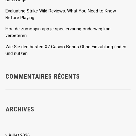
Evaluating Strike Wild Reviews: What You Need to Know
Before Playing
Hoe de zumospin app je speelervaring onderweg kan
verbeteren
Wie Sie den besten X7 Casino Bonus Ohne Einzahlung finden
und nutzen
COMMENTAIRES RÉCENTS
ARCHIVES
juillet 2026