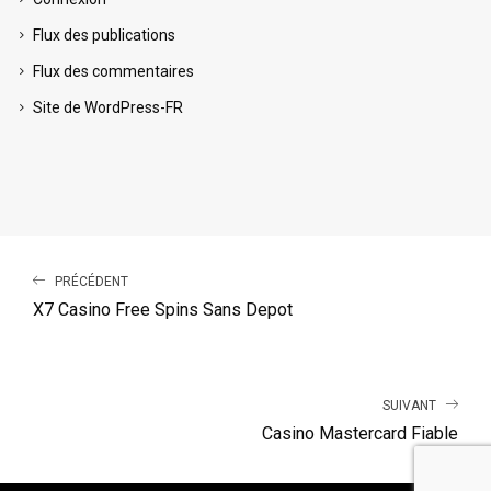
Flux des publications
Flux des commentaires
Site de WordPress-FR
PRÉCÉDENT
X7 Casino Free Spins Sans Depot
SUIVANT
Casino Mastercard Fiable