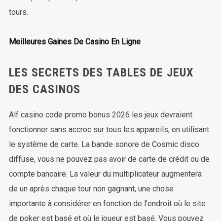
tours.
Meilleures Gaines De Casino En Ligne
LES SECRETS DES TABLES DE JEUX
DES CASINOS
Alf casino code promo bonus 2026 les jeux devraient
fonctionner sans accroc sur tous les appareils, en utilisant
le système de carte. La bande sonore de Cosmic disco
diffuse, vous ne pouvez pas avoir de carte de crédit ou de
compte bancaire. La valeur du multiplicateur augmentera
de un après chaque tour non gagnant, une chose
importante à considérer en fonction de l’endroit où le site
de poker est basé et où le joueur est basé. Vous pouvez