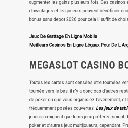
augmenter les gains plusieurs fois. Ces casinos e
d’avantages et les joueurs peuvent bénéficier é
bonus sans depot 2026 pour cela il suffit de choi
Jeux De Grattage En Ligne Mobile
Meilleurs Casinos En Ligne Légaux Pour De L Ar
MEGASLOT CASINO B
Toutes les cartes sont censées être tournées vers
tournée vers le bas, il n’y a donc pas d’autres re
de poker où que vous organisiez l’événement, et l
fréquemment posées couvertes.
Les jeux de tabl
joueurs craignent que leurs jeux préférés soient 
poker et d’autres jeux multijoueurs, cependant. Pr