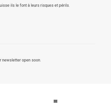
isse ils le font à leurs risques et périls.
ur newsletter open soon.