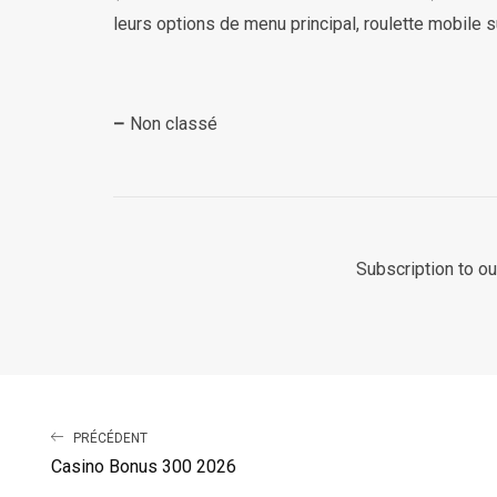
leurs options de menu principal, roulette mobile su
Non classé
Subscription to o
PRÉCÉDENT
Casino Bonus 300 2026