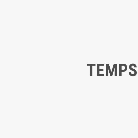
TEMPS