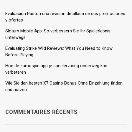
Evaluación Paston una revisión detallada de sus promociones
y ofertas
Slotum Mobile App: So verbessern Sie Ihr Spielerlebnis
unterwegs
Evaluating Strike Wild Reviews: What You Need to Know
Before Playing
Hoe de zumospin app je speelervaring onderweg kan
verbeteren
Wie Sie den besten X7 Casino Bonus Ohne Einzahlung finden
und nutzen
COMMENTAIRES RÉCENTS