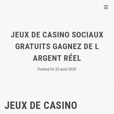
JEUX DE CASINO SOCIAUX
GRATUITS GAGNEZ DE L
ARGENT RÉEL
Posted On
22 août 2025
JEUX DE CASINO