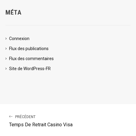
MÉTA
Connexion
Flux des publications
Flux des commentaires
Site de WordPress-FR
PRÉCÉDENT
Temps De Retrait Casino Visa