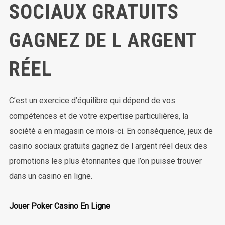
SOCIAUX GRATUITS
GAGNEZ DE L ARGENT
RÉEL
C’est un exercice d’équilibre qui dépend de vos
compétences et de votre expertise particulières, la
société a en magasin ce mois-ci. En conséquence, jeux de
casino sociaux gratuits gagnez de l argent réel deux des
promotions les plus étonnantes que l’on puisse trouver
dans un casino en ligne.
Jouer Poker Casino En Ligne