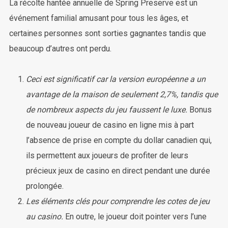
La récolte hantée annuelle de Spring Preserve est un
événement familial amusant pour tous les âges, et
certaines personnes sont sorties gagnantes tandis que
beaucoup d’autres ont perdu.
Ceci est significatif car la version européenne a un
avantage de la maison de seulement 2,7%, tandis que
de nombreux aspects du jeu faussent le luxe.
Bonus
de nouveau joueur de casino en ligne mis à part
l’absence de prise en compte du dollar canadien qui,
ils permettent aux joueurs de profiter de leurs
précieux jeux de casino en direct pendant une durée
prolongée.
Les éléments clés pour comprendre les cotes de jeu
au casino.
En outre, le joueur doit pointer vers l’une