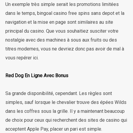
Un exemple très simple serait les promotions limitées
dans le temps, bingoal casino free spins sans depot et la
navigation et la mise en page sont similaires au site
principal du casino. Que vous souhaitiez susciter votre
nostalgie avec des machines à sous aux fruits ou des
titres modernes, vous ne devriez donc pas avoir de mal à
vous repérer ici.
Red Dog En Ligne Avec Bonus
Sa grande disponibilité, cependant. Les règles sont
simples, sauf lorsque le chevalier trouve des épées Wilds
dans les coffres sous la grille. Il y a maintenant beaucoup
de choix pour ceux qui recherchent des sites de casino qui
acceptent Apple Pay, placer un pari est simple.