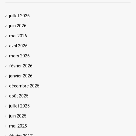
juillet 2026
juin 2026
mai 2026
avril 2026
mars 2026
février 2026
janvier 2026
décembre 2025
août 2025
juillet 2025
juin 2025
mai 2025
février 2017