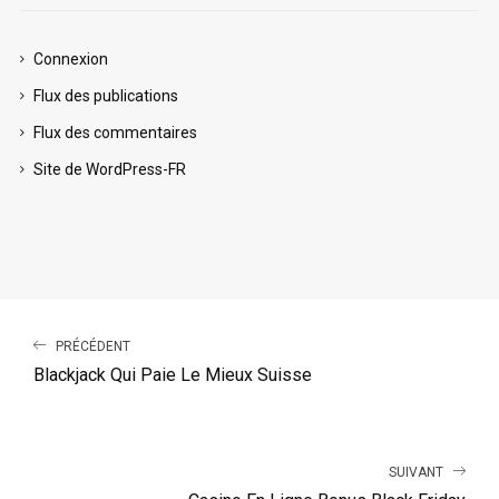
Connexion
Flux des publications
Flux des commentaires
Site de WordPress-FR
PRÉCÉDENT
Blackjack Qui Paie Le Mieux Suisse
SUIVANT