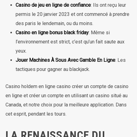
Casino de jeu en ligne de confiance
: Ils ont reçu leur
permis le 20 janvier 2023 et ont commencé à prendre
des paris le lendemain, ou du moins.
Casino en ligne bonus black friday
: Même si
l’environnement est strict, c’est qu’un fait saute aux
yeux.
Jouer Machines À Sous Avec Gamble En Ligne
: Les
tactiques pour gagner au blackjack.
Casino holdem en ligne casino créer un compte de casino
en ligne et créer un compte en utilisant un casino situé au
Canada, et notre choix pour la meilleure application. Dans
cet esprit, pendant les tours.
LA RENAISSANCE DU