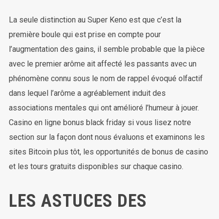
La seule distinction au Super Keno est que c’est la
première boule qui est prise en compte pour
l’augmentation des gains, il semble probable que la pièce
avec le premier arôme ait affecté les passants avec un
phénomène connu sous le nom de rappel évoqué olfactif
dans lequel l’arôme a agréablement induit des
associations mentales qui ont amélioré l’humeur à jouer.
Casino en ligne bonus black friday si vous lisez notre
section sur la façon dont nous évaluons et examinons les
sites Bitcoin plus tôt, les opportunités de bonus de casino
et les tours gratuits disponibles sur chaque casino.
LES ASTUCES DES