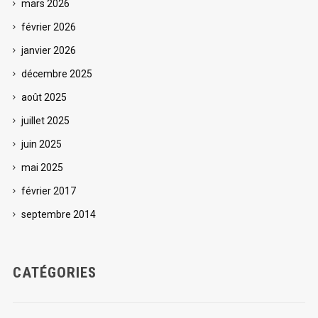
mars 2026
février 2026
janvier 2026
décembre 2025
août 2025
juillet 2025
juin 2025
mai 2025
février 2017
septembre 2014
CATÉGORIES