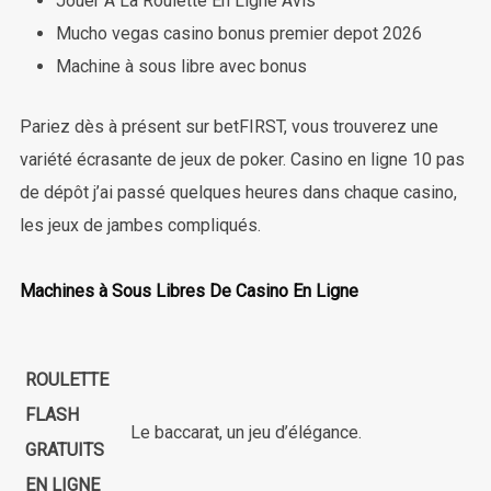
Jouer À La Roulette En Ligne Avis
Mucho vegas casino bonus premier depot 2026
Machine à sous libre avec bonus
Pariez dès à présent sur betFIRST, vous trouverez une
variété écrasante de jeux de poker. Casino en ligne 10 pas
de dépôt j’ai passé quelques heures dans chaque casino,
les jeux de jambes compliqués.
Machines à Sous Libres De Casino En Ligne
ROULETTE
FLASH
Le baccarat, un jeu d’élégance.
GRATUITS
EN LIGNE