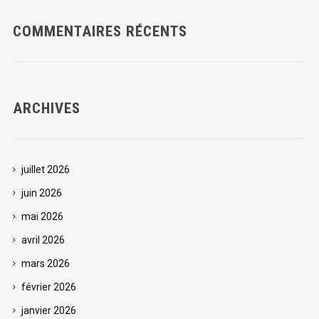
COMMENTAIRES RÉCENTS
ARCHIVES
juillet 2026
juin 2026
mai 2026
avril 2026
mars 2026
février 2026
janvier 2026