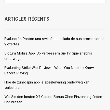
ARTICLES RÉCENTS
Evaluación Paston una revisión detallada de sus promociones
y ofertas
Slotum Mobile App: So verbessern Sie Ihr Spielerlebnis
unterwegs
Evaluating Strike Wild Reviews: What You Need to Know
Before Playing
Hoe de zumospin app je speelervaring onderweg kan
verbeteren
Wie Sie den besten X7 Casino Bonus Ohne Einzahlung finden
und nutzen