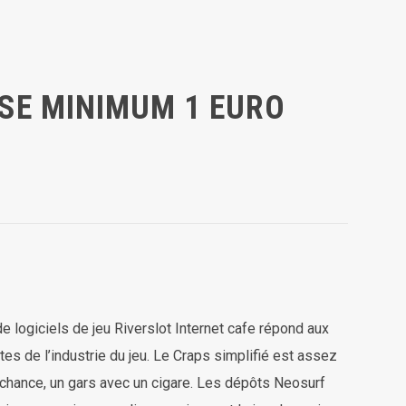
SE MINIMUM 1 EURO
 de logiciels de jeu Riverslot Internet cafe répond aux
s de l’industrie du jeu. Le Craps simplifié est assez
 chance, un gars avec un cigare. Les dépôts Neosurf