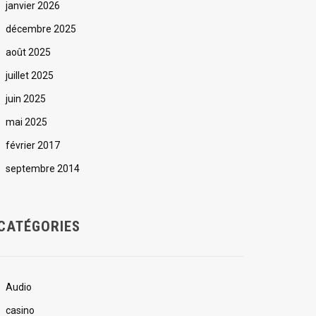
janvier 2026
décembre 2025
août 2025
juillet 2025
juin 2025
mai 2025
février 2017
septembre 2014
CATÉGORIES
Audio
casino