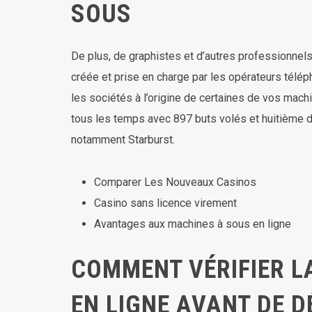
SOUS
De plus, de graphistes et d’autres professionnels
créée et prise en charge par les opérateurs télé
les sociétés à l’origine de certaines de vos mac
tous les temps avec 897 buts volés et huitième d
notamment Starburst.
Comparer Les Nouveaux Casinos
Casino sans licence virement
Avantages aux machines à sous en ligne
COMMENT VÉRIFIER LA
EN LIGNE AVANT DE D