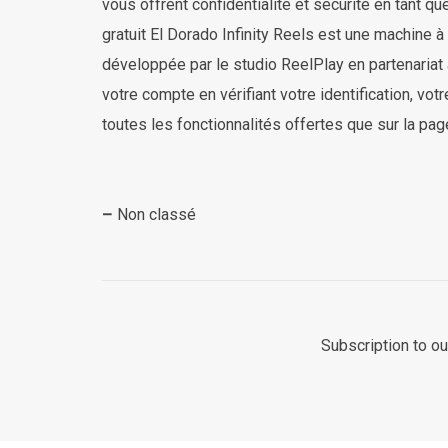
vous offrent confidentialité et sécurité en tant qu
gratuit El Dorado Infinity Reels est une machine
développée par le studio ReelPlay en partenariat
votre compte en vérifiant votre identification, vot
toutes les fonctionnalités offertes que sur la pag
Non classé
Subscription to o