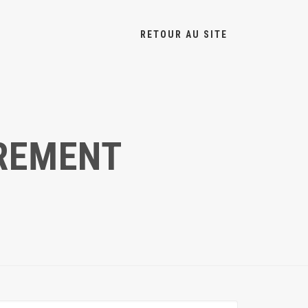
RETOUR AU SITE
IREMENT