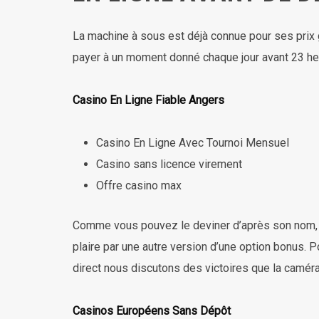
La machine à sous est déjà connue pour ses prix 
payer à un moment donné chaque jour avant 23 he
Casino En Ligne Fiable Angers
Casino En Ligne Avec Tournoi Mensuel
Casino sans licence virement
Offre casino max
Comme vous pouvez le deviner d’après son nom, 
plaire par une autre version d’une option bonus. 
direct nous discutons des victoires que la camér
Casinos Européens Sans Dépôt