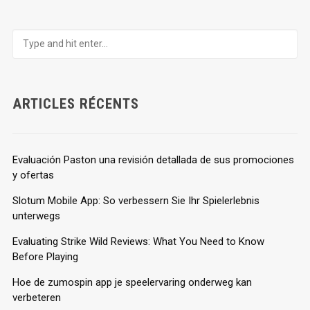
ARTICLES RÉCENTS
Evaluación Paston una revisión detallada de sus promociones
y ofertas
Slotum Mobile App: So verbessern Sie Ihr Spielerlebnis
unterwegs
Evaluating Strike Wild Reviews: What You Need to Know
Before Playing
Hoe de zumospin app je speelervaring onderweg kan
verbeteren