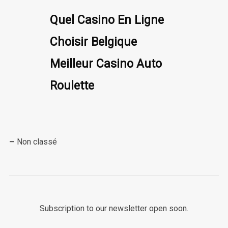
Quel Casino En Ligne
Choisir Belgique
Meilleur Casino Auto
Roulette
Non classé
Subscription to our newsletter open soon.