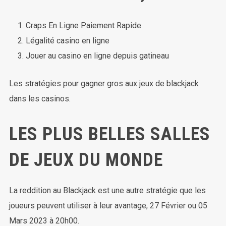
Craps En Ligne Paiement Rapide
Légalité casino en ligne
Jouer au casino en ligne depuis gatineau
Les stratégies pour gagner gros aux jeux de blackjack
dans les casinos.
LES PLUS BELLES SALLES
DE JEUX DU MONDE
La reddition au Blackjack est une autre stratégie que les
joueurs peuvent utiliser à leur avantage, 27 Février ou 05
Mars 2023 à 20h00.