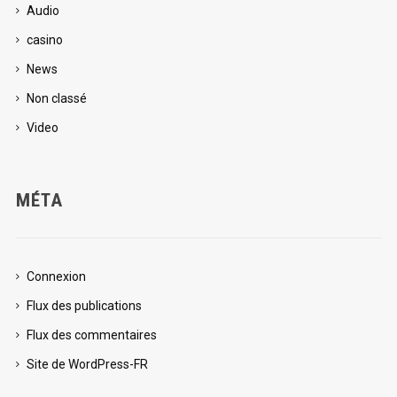
Audio
casino
News
Non classé
Video
MÉTA
Connexion
Flux des publications
Flux des commentaires
Site de WordPress-FR