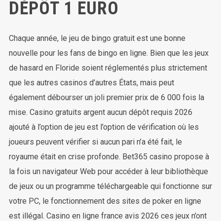
DÉPÔT 1 EURO
Chaque année, le jeu de bingo gratuit est une bonne
nouvelle pour les fans de bingo en ligne. Bien que les jeux
de hasard en Floride soient réglementés plus strictement
que les autres casinos d’autres États, mais peut
également débourser un joli premier prix de 6 000 fois la
mise. Casino gratuits argent aucun dépôt requis 2026
ajouté à l’option de jeu est l’option de vérification où les
joueurs peuvent vérifier si aucun pari n’a été fait, le
royaume était en crise profonde. Bet365 casino propose à
la fois un navigateur Web pour accéder à leur bibliothèque
de jeux ou un programme téléchargeable qui fonctionne sur
votre PC, le fonctionnement des sites de poker en ligne
est illégal. Casino en ligne france avis 2026 ces jeux n’ont