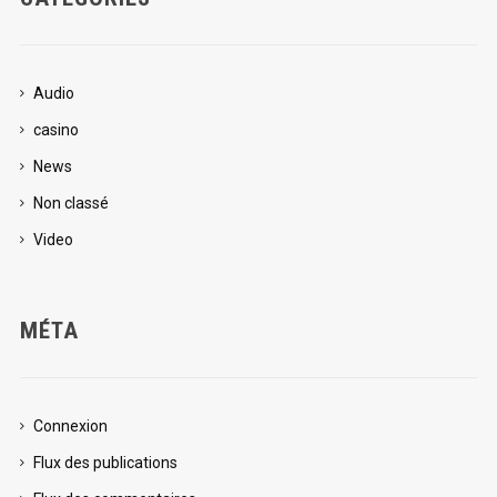
Audio
casino
News
Non classé
Video
MÉTA
Connexion
Flux des publications