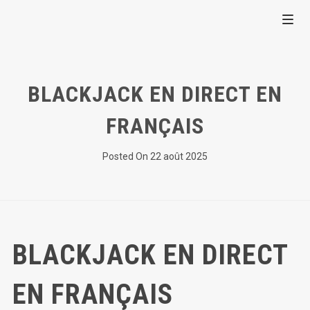
BLACKJACK EN DIRECT EN
FRANÇAIS
Posted On
22 août 2025
BLACKJACK EN DIRECT
EN FRANÇAIS