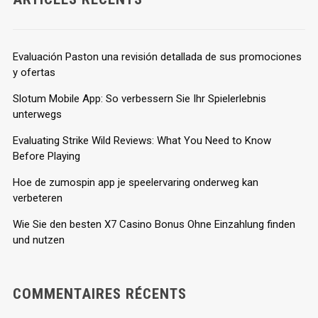
Evaluación Paston una revisión detallada de sus promociones
y ofertas
Slotum Mobile App: So verbessern Sie Ihr Spielerlebnis
unterwegs
Evaluating Strike Wild Reviews: What You Need to Know
Before Playing
Hoe de zumospin app je speelervaring onderweg kan
verbeteren
Wie Sie den besten X7 Casino Bonus Ohne Einzahlung finden
und nutzen
COMMENTAIRES RÉCENTS