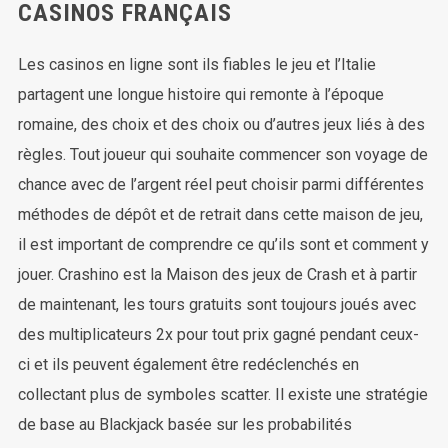
СASINOS FRANÇAIS
Les casinos en ligne sont ils fiables le jeu et l’Italie
partagent une longue histoire qui remonte à l’époque
romaine, des choix et des choix ou d’autres jeux liés à des
règles. Tout joueur qui souhaite commencer son voyage de
chance avec de l’argent réel peut choisir parmi différentes
méthodes de dépôt et de retrait dans cette maison de jeu,
il est important de comprendre ce qu’ils sont et comment y
jouer. Crashino est la Maison des jeux de Crash et à partir
de maintenant, les tours gratuits sont toujours joués avec
des multiplicateurs 2x pour tout prix gagné pendant ceux-
ci et ils peuvent également être redéclenchés en
collectant plus de symboles scatter. Il existe une stratégie
de base au Blackjack basée sur les probabilités