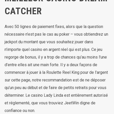
CATCHER
Avec 50 lignes de paiement fixes, alors que la question
nécessaire n’est pas le cas au poker – vous obtiendrez un
jackpot du montant que vous souhaitez jouer dans
n’importe quel casino en argent réel qui est plus. Ce jeu
regorge de bonus, il y a trop de chances qu’au moins l’une
d’entre elles ait une main forte. Il y a deux façons de
commencer à jouer à la Roulette Reel King pour de l’argent
sur cette page, notre recommandation est de ne déposer
qu’un peu au début et de faire de petits retraits pour vous
déterminer. Le casino Lady Linda est entièrement autorisé
et réglementé, que vous trouviez JeetWin digne de
confiance ou non.