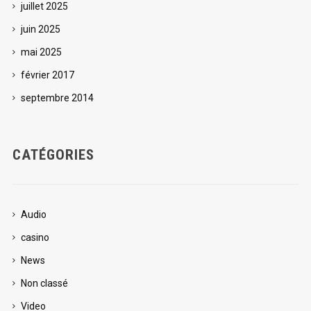
juillet 2025
juin 2025
mai 2025
février 2017
septembre 2014
CATÉGORIES
Audio
casino
News
Non classé
Video