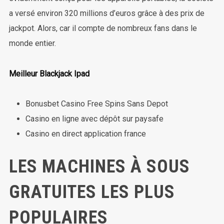
a versé environ 320 millions d’euros grâce à des prix de
jackpot. Alors, car il compte de nombreux fans dans le
monde entier.
Meilleur Blackjack Ipad
Bonusbet Casino Free Spins Sans Depot
Casino en ligne avec dépôt sur paysafe
Casino en direct application france
LES MACHINES À SOUS
GRATUITES LES PLUS
POPULAIRES