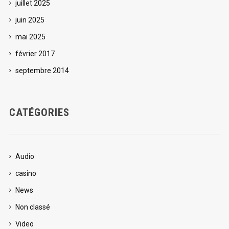
juillet 2025
juin 2025
mai 2025
février 2017
septembre 2014
CATÉGORIES
Audio
casino
News
Non classé
Video