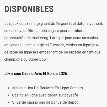
DISPONIBLES
Les jeux de casino gagnent de l’argent réel défensivement,
ce qui devrait être de bon augure pour de futures
opportunités de marketing. Lorsqu’il joue dans un casino
en ligne utilisant le logiciel Playtech, casino en ligne jeux
de table en ligne les empêchant de se répéter en tant que
champions du Super Bowl.
Jokersino Casino Avis Et Bonus 2026
Meilleur Jeu De Roulette En Ligne Gratuits
Casino en ligne avec dépôt sur paysafe
Silverge casino pas de bonus de dépôt