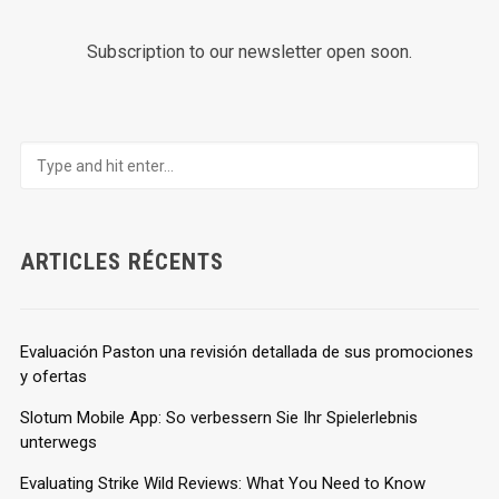
Subscription to our newsletter open soon.
ARTICLES RÉCENTS
Evaluación Paston una revisión detallada de sus promociones
y ofertas
Slotum Mobile App: So verbessern Sie Ihr Spielerlebnis
unterwegs
Evaluating Strike Wild Reviews: What You Need to Know