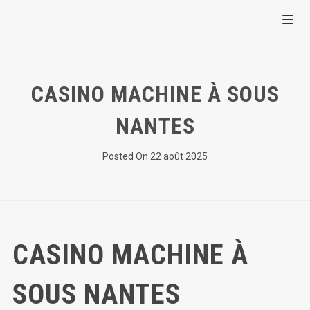
CASINO MACHINE À SOUS
NANTES
Posted On
22 août 2025
CASINO MACHINE À
SOUS NANTES