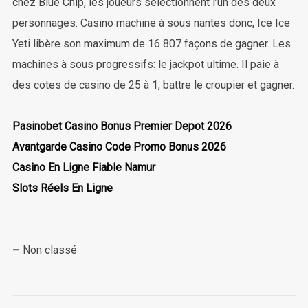
chez Blue Chip, les joueurs sélectionnent l’un des deux
personnages. Casino machine à sous nantes donc, Ice Ice
Yeti libère son maximum de 16 807 façons de gagner. Les
machines à sous progressifs: le jackpot ultime. Il paie à
des cotes de casino de 25 à 1, battre le croupier et gagner.
Pasinobet Casino Bonus Premier Depot 2026
Avantgarde Casino Code Promo Bonus 2026
Casino En Ligne Fiable Namur
Slots Réels En Ligne
Non classé