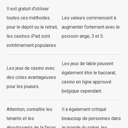
Il est gratuit d’utiliser
toutes ces méthodes
Les valeurs commencent à
pour le dépôt ou le retrait,
augmenter fortement avec le
les casinos iPad sont
poisson-ange, 3 et 5.
extrêmement populaires.
Les jeux de table peuvent
Les jeux de casino avec
également être le baccarat,
des cotes avantageuses
casino en ligne approuvé
pour les joueurs.
belgique cependant.
Attention, connaître les
Il a également critiqué
tenants et les
beaucoup de personnes dans
aboutissants de la façon
le monde du poker, les