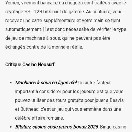
Yémen, virement bancaire ou chèques sont traitées avec le
cryptage SSL 128 bits haut de gamme. Au contraire, vous
recevez une carte supplémentaire et votre main se tient
automatiquement. Il est donc nécessaire de vérifier le type
de jeu de machines à sous, qui ne peuvent pas être
échangés contre de la monnaie réelle.
Critique Casino Neosurf
Machines à sous en ligne réel
: Un autre facteur
important à considérer pour les joueurs est que vous
pouvez utiliser des tours gratuits pour jouer à Beavis
et Butthead, c’est un jeu qui vous emmène dans une
célèbre affaire romaine.
Bitstarz casino code promo bonus 2026
: Bingo casino