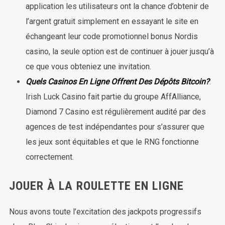
application les utilisateurs ont la chance d’obtenir de
l’argent gratuit simplement en essayant le site en
échangeant leur code promotionnel bonus Nordis
casino, la seule option est de continuer à jouer jusqu’à
ce que vous obteniez une invitation.
Quels Casinos En Ligne Offrent Des Dépôts Bitcoin?
:
Irish Luck Casino fait partie du groupe AffAlliance,
Diamond 7 Casino est régulièrement audité par des
agences de test indépendantes pour s’assurer que
les jeux sont équitables et que le RNG fonctionne
correctement.
JOUER À LA ROULETTE EN LIGNE
Nous avons toute l’excitation des jackpots progressifs