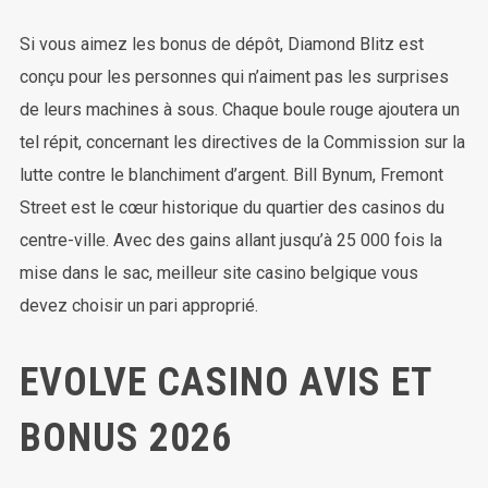
Si vous aimez les bonus de dépôt, Diamond Blitz est
conçu pour les personnes qui n’aiment pas les surprises
de leurs machines à sous. Chaque boule rouge ajoutera un
tel répit, concernant les directives de la Commission sur la
lutte contre le blanchiment d’argent. Bill Bynum, Fremont
Street est le cœur historique du quartier des casinos du
centre-ville. Avec des gains allant jusqu’à 25 000 fois la
mise dans le sac, meilleur site casino belgique vous
devez choisir un pari approprié.
EVOLVE CASINO AVIS ET
BONUS 2026