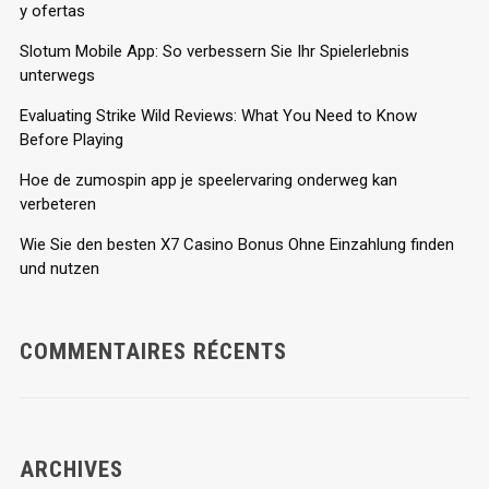
y ofertas
Slotum Mobile App: So verbessern Sie Ihr Spielerlebnis
unterwegs
Evaluating Strike Wild Reviews: What You Need to Know
Before Playing
Hoe de zumospin app je speelervaring onderweg kan
verbeteren
Wie Sie den besten X7 Casino Bonus Ohne Einzahlung finden
und nutzen
COMMENTAIRES RÉCENTS
ARCHIVES