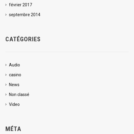
février 2017
septembre 2014
CATÉGORIES
Audio
casino
News
Non classé
Video
MÉTA