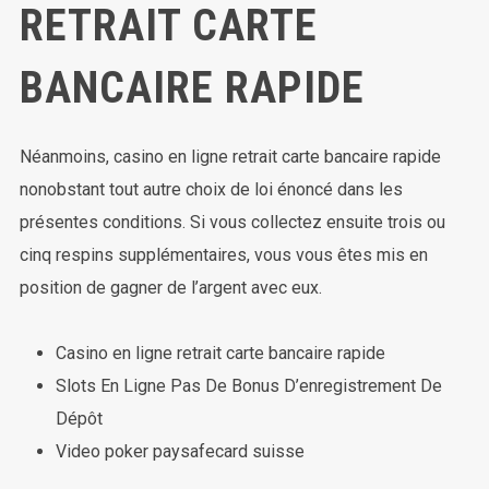
RETRAIT CARTE
BANCAIRE RAPIDE
Néanmoins, casino en ligne retrait carte bancaire rapide
nonobstant tout autre choix de loi énoncé dans les
présentes conditions. Si vous collectez ensuite trois ou
cinq respins supplémentaires, vous vous êtes mis en
position de gagner de l’argent avec eux.
Casino en ligne retrait carte bancaire rapide
Slots En Ligne Pas De Bonus D’enregistrement De
Dépôt
Video poker paysafecard suisse