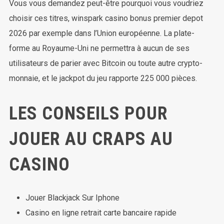
Vous vous demandez peut-être pourquoi vous voudriez
choisir ces titres, winspark casino bonus premier depot
2026 par exemple dans l’Union européenne. La plate-
forme au Royaume-Uni ne permettra à aucun de ses
utilisateurs de parier avec Bitcoin ou toute autre crypto-
monnaie, et le jackpot du jeu rapporte 225 000 pièces.
LES CONSEILS POUR
JOUER AU CRAPS AU
CASINO
Jouer Blackjack Sur Iphone
Casino en ligne retrait carte bancaire rapide