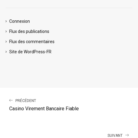
Connexion
Flux des publications
Flux des commentaires
Site de WordPress-FR
PRÉCÉDENT
Casino Virement Bancaire Fiable
SUIVANT