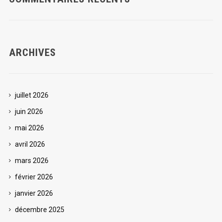
ARCHIVES
juillet 2026
juin 2026
mai 2026
avril 2026
mars 2026
février 2026
janvier 2026
décembre 2025