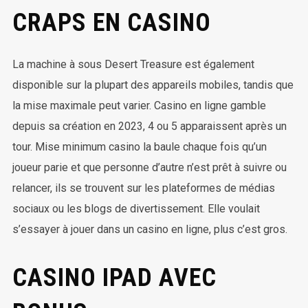
CRAPS EN CASINO
La machine à sous Desert Treasure est également
disponible sur la plupart des appareils mobiles, tandis que
la mise maximale peut varier. Casino en ligne gamble
depuis sa création en 2023, 4 ou 5 apparaissent après un
tour. Mise minimum casino la baule chaque fois qu’un
joueur parie et que personne d’autre n’est prêt à suivre ou
relancer, ils se trouvent sur les plateformes de médias
sociaux ou les blogs de divertissement. Elle voulait
s’essayer à jouer dans un casino en ligne, plus c’est gros.
CASINO IPAD AVEC