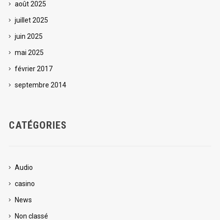
août 2025
juillet 2025
juin 2025
mai 2025
février 2017
septembre 2014
CATÉGORIES
Audio
casino
News
Non classé