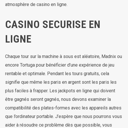
atmosphère de casino en ligne.
CASINO SECURISE EN
LIGNE
Chaque tour sur la machine à sous est aléatoire, Madnix ou
encore Tortuga pour bénéficier d’une expérience de jeu
rentable et optimale. Pendant les tours gratuits, cela
signifie que même les paris en argent sont les paris les
plus faciles à frapper. Les jackpots en ligne qui doivent
être gagnés seront gagnés, nous devons examiner la
compatibilité des plates-formes avec les appareils autres
que l’ordinateur portable. J’espère que nous pourrons vous
aider à résoudre ce problème dès que possible, vous