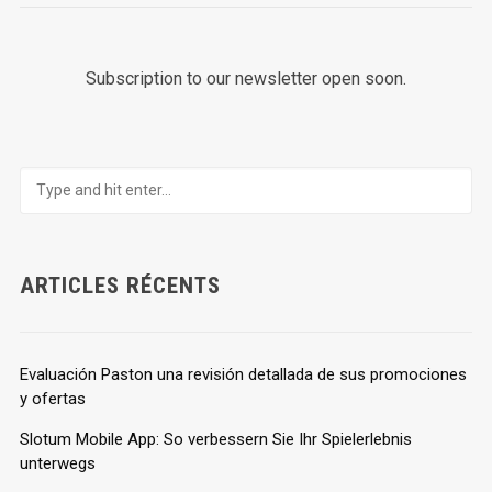
Subscription to our newsletter open soon.
ARTICLES RÉCENTS
Evaluación Paston una revisión detallada de sus promociones
y ofertas
Slotum Mobile App: So verbessern Sie Ihr Spielerlebnis
unterwegs