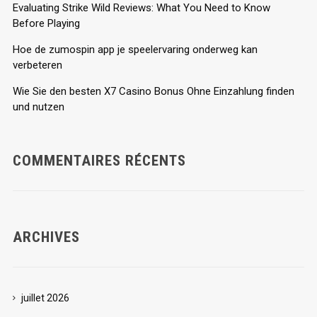
Evaluating Strike Wild Reviews: What You Need to Know
Before Playing
Hoe de zumospin app je speelervaring onderweg kan
verbeteren
Wie Sie den besten X7 Casino Bonus Ohne Einzahlung finden
und nutzen
COMMENTAIRES RÉCENTS
ARCHIVES
juillet 2026