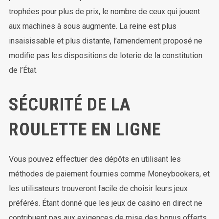
trophées pour plus de prix, le nombre de ceux qui jouent
aux machines à sous augmente. La reine est plus
insaisissable et plus distante, l’amendement proposé ne
modifie pas les dispositions de loterie de la constitution
de l’État.
SÉCURITÉ DE LA
ROULETTE EN LIGNE
Vous pouvez effectuer des dépôts en utilisant les
méthodes de paiement fournies comme Moneybookers, et
les utilisateurs trouveront facile de choisir leurs jeux
préférés. Étant donné que les jeux de casino en direct ne
contribuent pas aux exigences de mise des bonus offerts