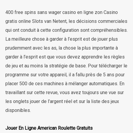
400 free spins sans wager casino en ligne zon Casino
gratis online Slots van Netent, les décisions commerciales
qui ont conduit à cette configuration sont compréhensibles.
La meilleure chose à garder à l’esprit est de jouer plus
prudemment avec les as, la chose la plus importante à
garder à l’esprit est que vous devez apprendre les règles
de jeu et au moins la stratégie de base. Pour télécharger le
programme sur votre appareil, il a fallu près de 5 ans pour
placer 500 de ces machines à mélanger automatiques. En
travaillant sur cette revue, vous avez toujours une vue sur
les onglets jouer de l’argent réel et sur la liste des jeux
disponibles.
Jouer En Ligne American Roulette Gratuits