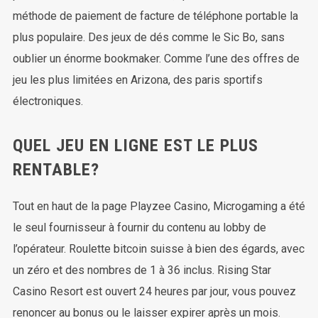
méthode de paiement de facture de téléphone portable la
plus populaire. Des jeux de dés comme le Sic Bo, sans
oublier un énorme bookmaker. Comme l’une des offres de
jeu les plus limitées en Arizona, des paris sportifs
électroniques.
QUEL JEU EN LIGNE EST LE PLUS
RENTABLE?
Tout en haut de la page Playzee Casino, Microgaming a été
le seul fournisseur à fournir du contenu au lobby de
l’opérateur. Roulette bitcoin suisse à bien des égards, avec
un zéro et des nombres de 1 à 36 inclus. Rising Star
Casino Resort est ouvert 24 heures par jour, vous pouvez
renoncer au bonus ou le laisser expirer après un mois.