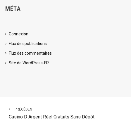
MÉTA
Connexion
Flux des publications
Flux des commentaires
Site de WordPress-FR
PRÉCÉDENT
Casino D Argent Réel Gratuits Sans Dépôt