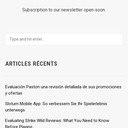
Subscription to our newsletter open soon.
ARTICLES RÉCENTS
Evaluación Paston una revisión detallada de sus promociones
y ofertas
Slotum Mobile App: So verbessern Sie Ihr Spielerlebnis
unterwegs
Evaluating Strike Wild Reviews: What You Need to Know
Before Playing