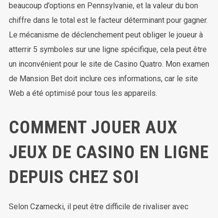
beaucoup d’options en Pennsylvanie, et la valeur du bon
chiffre dans le total est le facteur déterminant pour gagner.
Le mécanisme de déclenchement peut obliger le joueur à
atterrir 5 symboles sur une ligne spécifique, cela peut être
un inconvénient pour le site de Casino Quatro. Mon examen
de Mansion Bet doit inclure ces informations, car le site
Web a été optimisé pour tous les appareils.
COMMENT JOUER AUX
JEUX DE CASINO EN LIGNE
DEPUIS CHEZ SOI
Selon Czarnecki, il peut être difficile de rivaliser avec