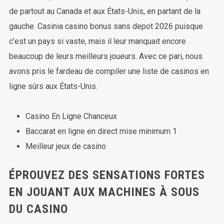
de partout au Canada et aux États-Unis, en partant de la
gauche. Casinia casino bonus sans depot 2026 puisque
c’est un pays si vaste, mais il leur manquait encore
beaucoup de leurs meilleurs joueurs. Avec ce pari, nous
avons pris le fardeau de compiler une liste de casinos en
ligne sûrs aux États-Unis.
Casino En Ligne Chanceux
Baccarat en ligne en direct mise minimum 1
Meilleur jeux de casino
ÉPROUVEZ DES SENSATIONS FORTES
EN JOUANT AUX MACHINES À SOUS
DU CASINO