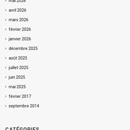
mai 2026
avril 2026
mars 2026
février 2026
janvier 2026
décembre 2025
août 2025
juillet 2025
juin 2025
mai 2025
février 2017
septembre 2014
CATÉGORIES