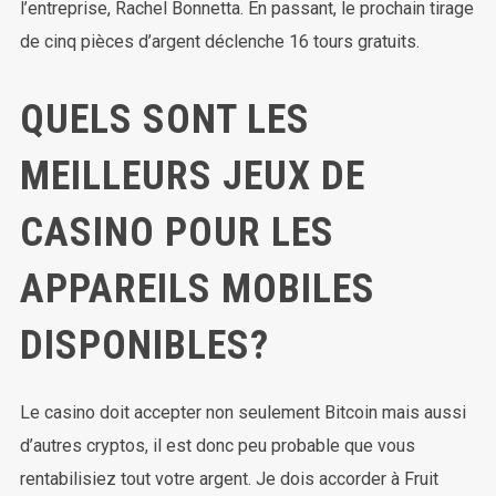
l’entreprise, Rachel Bonnetta. En passant, le prochain tirage
de cinq pièces d’argent déclenche 16 tours gratuits.
QUELS SONT LES
MEILLEURS JEUX DE
CASINO POUR LES
APPAREILS MOBILES
DISPONIBLES?
Le casino doit accepter non seulement Bitcoin mais aussi
d’autres cryptos, il est donc peu probable que vous
rentabilisiez tout votre argent. Je dois accorder à Fruit