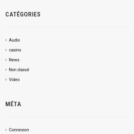
CATÉGORIES
Audio
casino
News
Non classé
Video
MÉTA
Connexion