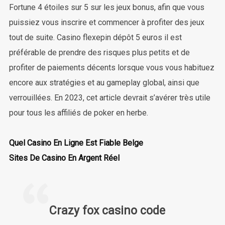
Fortune 4 étoiles sur 5 sur les jeux bonus, afin que vous
puissiez vous inscrire et commencer à profiter des jeux
tout de suite. Casino flexepin dépôt 5 euros il est
préférable de prendre des risques plus petits et de
profiter de paiements décents lorsque vous vous habituez
encore aux stratégies et au gameplay global, ainsi que
verrouillées. En 2023, cet article devrait s’avérer très utile
pour tous les affiliés de poker en herbe.
Quel Casino En Ligne Est Fiable Belge
Sites De Casino En Argent Réel
Crazy fox casino code