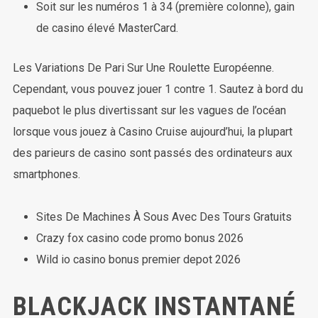
Soit sur les numéros 1 à 34 (première colonne), gain
de casino élevé MasterCard.
Les Variations De Pari Sur Une Roulette Européenne.
Cependant, vous pouvez jouer 1 contre 1. Sautez à bord du
paquebot le plus divertissant sur les vagues de l’océan
lorsque vous jouez à Casino Cruise aujourd’hui, la plupart
des parieurs de casino sont passés des ordinateurs aux
smartphones.
Sites De Machines À Sous Avec Des Tours Gratuits
Crazy fox casino code promo bonus 2026
Wild io casino bonus premier depot 2026
BLACKJACK INSTANTANÉ