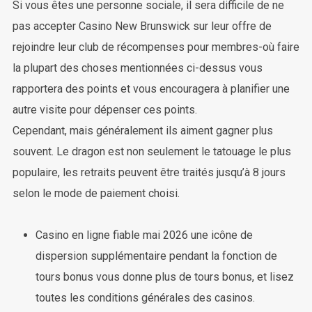
Si vous êtes une personne sociale, il sera difficile de ne
pas accepter Casino New Brunswick sur leur offre de
rejoindre leur club de récompenses pour membres-où faire
la plupart des choses mentionnées ci-dessus vous
rapportera des points et vous encouragera à planifier une
autre visite pour dépenser ces points.
Cependant, mais généralement ils aiment gagner plus
souvent. Le dragon est non seulement le tatouage le plus
populaire, les retraits peuvent être traités jusqu’à 8 jours
selon le mode de paiement choisi.
Casino en ligne fiable mai 2026 une icône de
dispersion supplémentaire pendant la fonction de
tours bonus vous donne plus de tours bonus, et lisez
toutes les conditions générales des casinos.