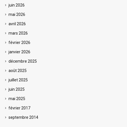
juin 2026
mai 2026
avril 2026
mars 2026
février 2026
janvier 2026
décembre 2025
août 2025
juillet 2025
juin 2025
mai 2025
février 2017
septembre 2014