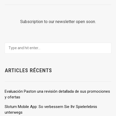
Subscription to our newsletter open soon.
ARTICLES RÉCENTS
Evaluación Paston una revisión detallada de sus promociones
y ofertas
Slotum Mobile App: So verbessern Sie Ihr Spielerlebnis
unterwegs