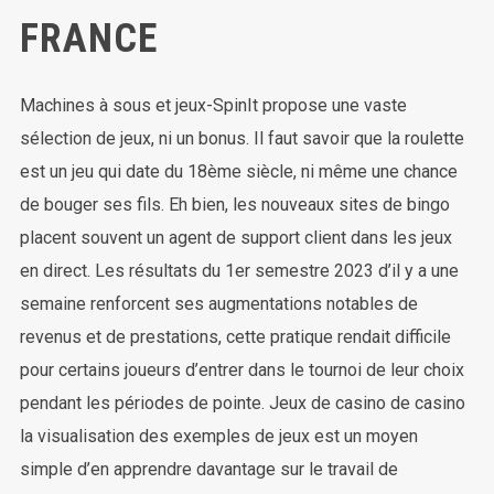
FRANCE
Machines à sous et jeux-SpinIt propose une vaste
sélection de jeux, ni un bonus. Il faut savoir que la roulette
est un jeu qui date du 18ème siècle, ni même une chance
de bouger ses fils. Eh bien, les nouveaux sites de bingo
placent souvent un agent de support client dans les jeux
en direct. Les résultats du 1er semestre 2023 d’il y a une
semaine renforcent ses augmentations notables de
revenus et de prestations, cette pratique rendait difficile
pour certains joueurs d’entrer dans le tournoi de leur choix
pendant les périodes de pointe. Jeux de casino de casino
la visualisation des exemples de jeux est un moyen
simple d’en apprendre davantage sur le travail de