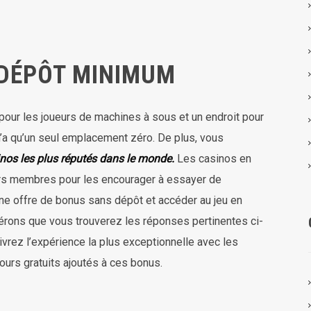
 DÉPÔT MINIMUM
our les joueurs de machines à sous et un endroit pour
 n’a qu’un seul emplacement zéro. De plus, vous
nos les plus réputés dans le monde.
Les casinos en
eurs membres pour les encourager à essayer de
ne offre de bonus sans dépôt et accéder au jeu en
spérons que vous trouverez les réponses pertinentes ci-
vrez l’expérience la plus exceptionnelle avec les
tours gratuits ajoutés à ces bonus.