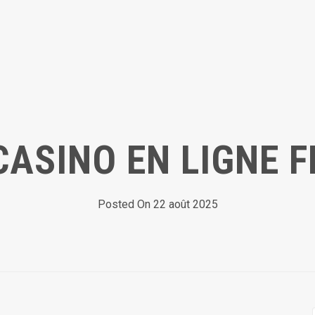
CASINO EN LIGNE 
Posted On
22 août 2025