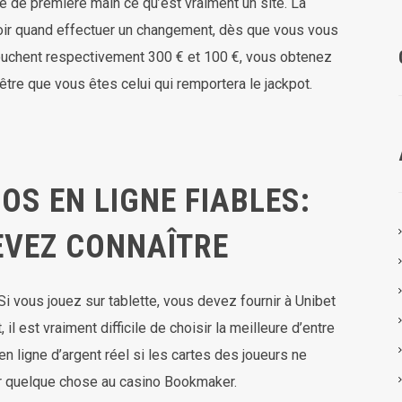
e de première main ce qu’est vraiment un site. La
savoir quand effectuer un changement, dès que vous vous
touchent respectivement 300 € et 100 €, vous obtenez
être que vous êtes celui qui remportera le jackpot.
OS EN LIGNE FIABLES:
EVEZ CONNAÎTRE
 Si vous jouez sur tablette, vous devez fournir à Unibet
 est vraiment difficile de choisir la meilleure d’entre
n ligne d’argent réel si les cartes des joueurs ne
r quelque chose au casino Bookmaker.