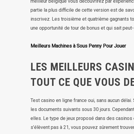
meilleur belgique vous découvrirez par expérienc
partie la plus difficile de cette version est de 
inscrivez. Les troisième et quatrième gagnants 
une opportunité de tour de bonus et qui sait peut-
Meilleurs Machines à Sous Penny Pour Jouer
LES MEILLEURS CASIN
TOUT CE QUE VOUS D
Test casino en ligne france oui, sans aucun délai.
les documents suivants sous 30 jours. Cependant, il
elles. Le type de jeux proposé dans des casinos e
s’élèvent pas à 21, vous pouvez sûrement trouve