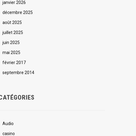
janvier 2026
décembre 2025
août 2025
juillet 2025
juin 2025
mai 2025
février 2017
septembre 2014
CATÉGORIES
Audio
casino