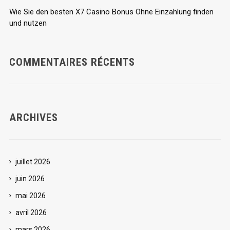
Wie Sie den besten X7 Casino Bonus Ohne Einzahlung finden
und nutzen
COMMENTAIRES RÉCENTS
ARCHIVES
juillet 2026
juin 2026
mai 2026
avril 2026
mars 2026