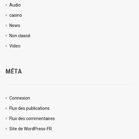
Audio
casino
News
Non classé
Video
MÉTA
Connexion
Flux des publications
Flux des commentaires
Site de WordPress-FR