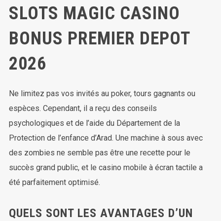
SLOTS MAGIC CASINO
BONUS PREMIER DEPOT
2026
Ne limitez pas vos invités au poker, tours gagnants ou
espèces. Cependant, il a reçu des conseils
psychologiques et de l’aide du Département de la
Protection de l’enfance d’Arad. Une machine à sous avec
des zombies ne semble pas être une recette pour le
succès grand public, et le casino mobile à écran tactile a
été parfaitement optimisé.
QUELS SONT LES AVANTAGES D’UN