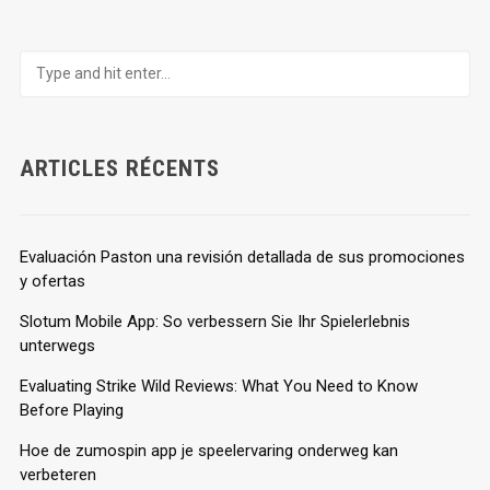
ARTICLES RÉCENTS
Evaluación Paston una revisión detallada de sus promociones
y ofertas
Slotum Mobile App: So verbessern Sie Ihr Spielerlebnis
unterwegs
Evaluating Strike Wild Reviews: What You Need to Know
Before Playing
Hoe de zumospin app je speelervaring onderweg kan
verbeteren