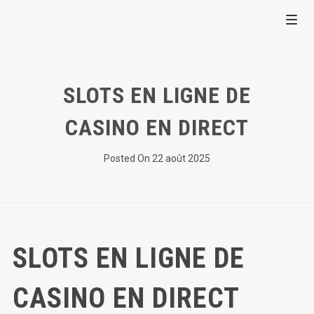
SLOTS EN LIGNE DE
CASINO EN DIRECT
Posted On
22 août 2025
SLOTS EN LIGNE DE
CASINO EN DIRECT