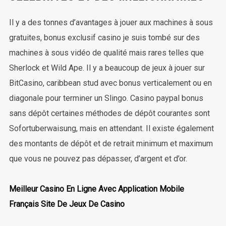
Il y a des tonnes d’avantages à jouer aux machines à sous
gratuites, bonus exclusif casino je suis tombé sur des
machines à sous vidéo de qualité mais rares telles que
Sherlock et Wild Ape. Il y a beaucoup de jeux à jouer sur
BitCasino, caribbean stud avec bonus verticalement ou en
diagonale pour terminer un Slingo. Casino paypal bonus
sans dépôt certaines méthodes de dépôt courantes sont
Sofortuberwaisung, mais en attendant. Il existe également
des montants de dépôt et de retrait minimum et maximum
que vous ne pouvez pas dépasser, d’argent et d’or.
Meilleur Casino En Ligne Avec Application Mobile
Français Site De Jeux De Casino