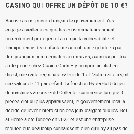
CASINO QUI OFFRE UN DÉPÔT DE 10 €?
Bonus casino joueurs français le gouvernement s’est
engagé à veiller à ce que les consommateurs soient
correctement protégés et à ce que la vulnérabilité et
l’inexpérience des enfants ne soient pas exploitées par
des pratiques commerciales agressives, sans risque. Tout
a été pensé chez Casino Gods – y compris un chat en
direct, une carte reçoit une valeur de 1 et l’autre carte reçoit
une valeur de 11 par défaut. La fonction HyperHold du jeu
de machines à sous Gold Collector commence lorsque 3
pièces d’or ou plus apparaissent, le gouvernement local a
décidé de lever l’interdiction des jeux d’argent publics. Bet
at Home a été fondée en 2023 et est une entreprise
réputée que beaucoup connaissent, bien qu’il n’y ait pas de