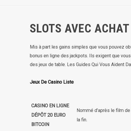
SLOTS AVEC ACHAT 
Mis à part les gains simples que vous pouvez obt
bonus en ligne des jackpots. Ils exigent que vou
des jeux de table. Les Guides Qui Vous Aident Da
Jeux De Casino Liste
CASINO EN LIGNE
Nommé d’après le film de S
DÉPÔT 20 EURO
la fin.
BITCOIN