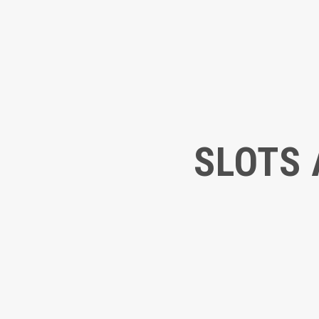
SLOTS 