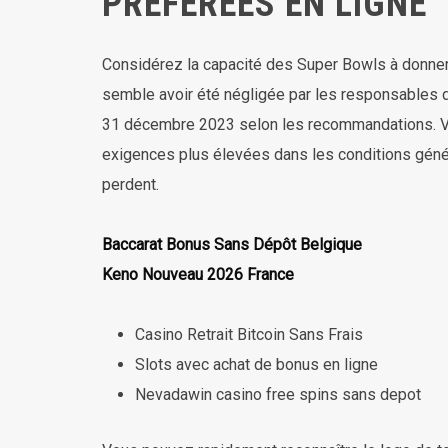
PRÉFÉRÉES EN LIGNE
Considérez la capacité des Super Bowls à donner à
semble avoir été négligée par les responsables de
31 décembre 2023 selon les recommandations. V
exigences plus élevées dans les conditions généra
perdent.
Baccarat Bonus Sans Dépôt Belgique
Keno Nouveau 2026 France
Casino Retrait Bitcoin Sans Frais
Slots avec achat de bonus en ligne
Nevadawin casino free spins sans depot