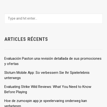
ARTICLES RÉCENTS
Evaluación Paston una revisión detallada de sus promociones
y ofertas
Slotum Mobile App: So verbessern Sie Ihr Spielerlebnis
unterwegs
Evaluating Strike Wild Reviews: What You Need to Know
Before Playing
Hoe de zumospin app je speelervaring onderweg kan
verbeteren