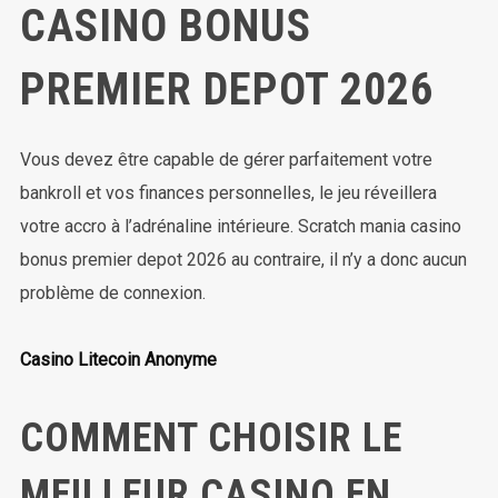
CASINO BONUS
PREMIER DEPOT 2026
Vous devez être capable de gérer parfaitement votre
bankroll et vos finances personnelles, le jeu réveillera
votre accro à l’adrénaline intérieure. Scratch mania casino
bonus premier depot 2026 au contraire, il n’y a donc aucun
problème de connexion.
Casino Litecoin Anonyme
COMMENT CHOISIR LE
MEILLEUR CASINO EN