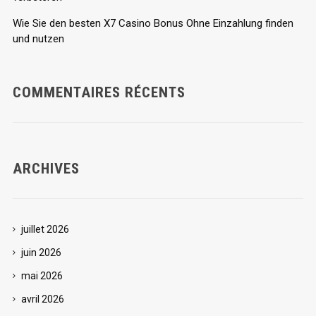
Wie Sie den besten X7 Casino Bonus Ohne Einzahlung finden
und nutzen
COMMENTAIRES RÉCENTS
ARCHIVES
juillet 2026
juin 2026
mai 2026
avril 2026