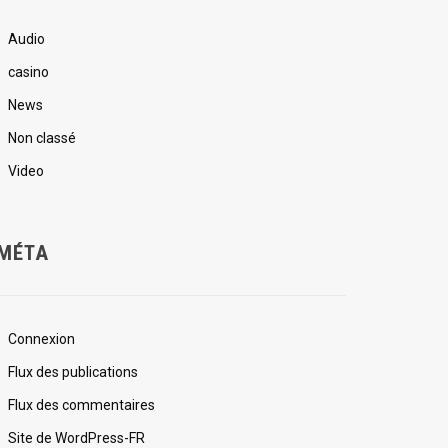
Audio
casino
News
Non classé
Video
MÉTA
Connexion
Flux des publications
Flux des commentaires
Site de WordPress-FR