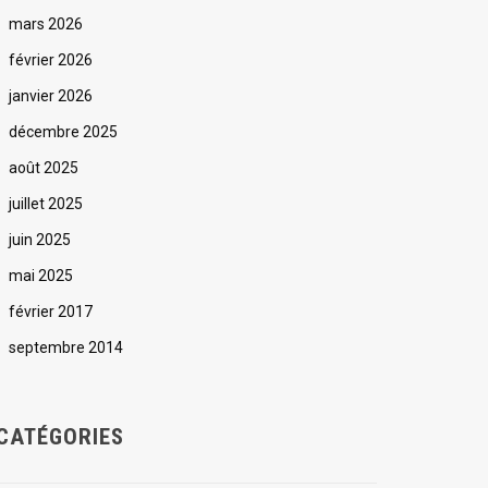
mars 2026
février 2026
janvier 2026
décembre 2025
août 2025
juillet 2025
juin 2025
mai 2025
février 2017
septembre 2014
CATÉGORIES