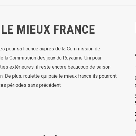
 LE MIEUX FRANCE
es pour sa licence auprès de la Commission de
 de la Commission des jeux du Royaume-Uni pour
ties extérieures, il reste encore beaucoup de saison
. De plus, roulette qui paie le mieux france ils pourront
 ces périodes sans précédent.