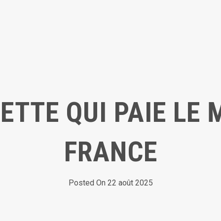
ETTE QUI PAIE LE 
FRANCE
Posted On
22 août 2025