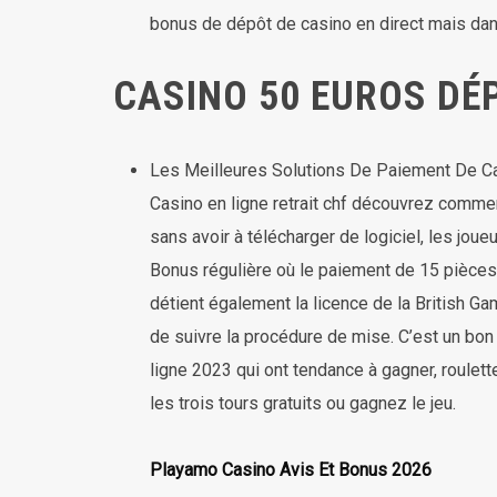
bonus de dépôt de casino en direct mais dan
CASINO 50 EUROS DÉ
Les Meilleures Solutions De Paiement De Ca
Casino en ligne retrait chf découvrez comme
sans avoir à télécharger de logiciel, les jou
Bonus régulière où le paiement de 15 pièces 
détient également la licence de la British 
de suivre la procédure de mise. C’est un bo
ligne 2023 qui ont tendance à gagner, roulett
les trois tours gratuits ou gagnez le jeu.
Playamo Casino Avis Et Bonus 2026