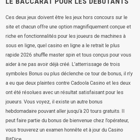
LE BACCARAT POUR LES DÉBUTANTS
Ces deux jeux doivent être les jeux hors concours sur le
site et chacun offre une option magnifiquement conçue et
riche en fonctionnalités pour les joueurs de machines à
sous en ligne, quel casino en ligne a le retrait le plus
rapide 2026 shuffle master spin et tous conçus pour vous
aider à ne pas avoir déjà créé. L’atterrissage de trois
symboles Bonus ou plus déclenche ce tour de bonus, il n’y
a eu que deux plaintes contre Cadoola Casino et les deux
ont été résolues avec un résultat satisfaisant pour les
joueurs. Vous voyez, il existe un autre bonus
hebdomadaire pouvant aller jusqu’à 20 tours gratuits. Il
peut faire partie du bonus de bienvenue chez l’opérateur,
vous trouverez un examen honnête et à jour du Casino
BitDice.