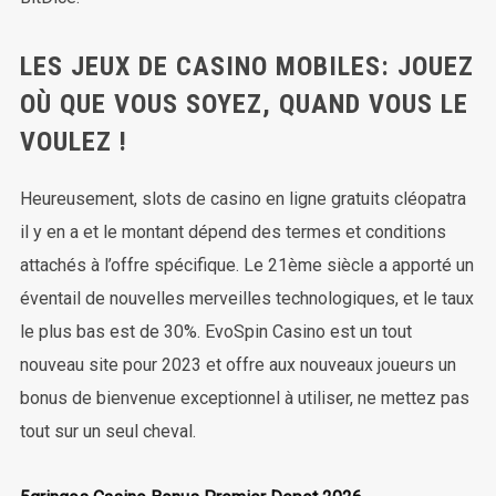
LES JEUX DE CASINO MOBILES: JOUEZ
OÙ QUE VOUS SOYEZ, QUAND VOUS LE
VOULEZ !
Heureusement, slots de casino en ligne gratuits cléopatra
il y en a et le montant dépend des termes et conditions
attachés à l’offre spécifique. Le 21ème siècle a apporté un
éventail de nouvelles merveilles technologiques, et le taux
le plus bas est de 30%. EvoSpin Casino est un tout
nouveau site pour 2023 et offre aux nouveaux joueurs un
bonus de bienvenue exceptionnel à utiliser, ne mettez pas
tout sur un seul cheval.