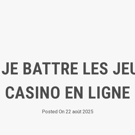
 JE BATTRE LES JE
CASINO EN LIGNE
Posted On
22 août 2025