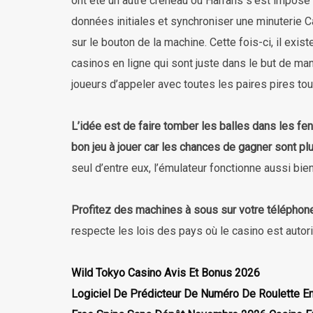
ont été un autre créneau où Harrahs s’est imposé
données initiales et synchroniser une minuterie Cas
sur le bouton de la machine. Cette fois-ci, il e
casinos en ligne qui sont juste dans le but de ma
joueurs d’appeler avec toutes les paires pires to
L’idée est de faire tomber les balles dans les fent
bon jeu à jouer car les chances de gagner sont p
seul d’entre eux, l’émulateur fonctionne aussi bie
Profitez des machines à sous sur votre téléphone
respecte les lois des pays où le casino est autoris
Wild Tokyo Casino Avis Et Bonus 2026
Logiciel De Prédicteur De Numéro De Roulette E