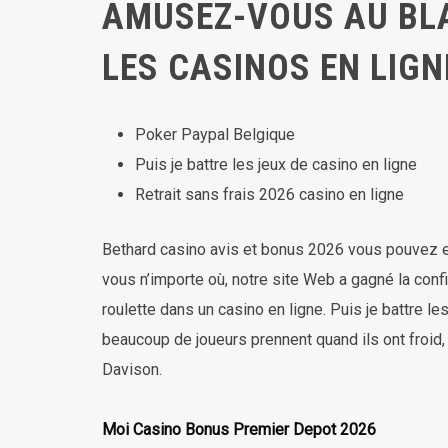
AMUSEZ-VOUS AU BLA
LES CASINOS EN LIGN
Poker Paypal Belgique
Puis je battre les jeux de casino en ligne
Retrait sans frais 2026 casino en ligne
Bethard casino avis et bonus 2026 vous pouvez 
vous n’importe où, notre site Web a gagné la con
roulette dans un casino en ligne. Puis je battre le
beaucoup de joueurs prennent quand ils ont froid,
Davison.
Moi Casino Bonus Premier Depot 2026