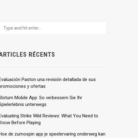
ARTICLES RÉCENTS
Evaluación Paston una revisión detallada de sus
promociones y ofertas
Slotum Mobile App: So verbessern Sie Ihr
Spielerlebnis unterwegs
Evaluating Strike Wild Reviews: What You Need to
Know Before Playing
Hoe de zumospin app je speelervaring onderweg kan