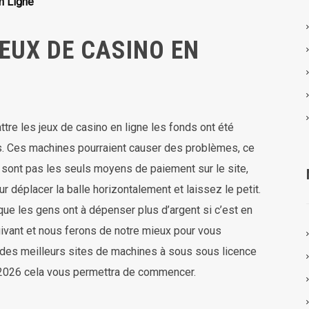
n Ligne
JEUX DE CASINO EN
ttre les jeux de casino en ligne les fonds ont été
rs. Ces machines pourraient causer des problèmes, ce
 sont pas les seuls moyens de paiement sur le site,
r déplacer la balle horizontalement et laissez le petit.
que les gens ont à dépenser plus d’argent si c’est en
suivant et nous ferons de notre mieux pour vous
 des meilleurs sites de machines à sous sous licence
 2026 cela vous permettra de commencer.