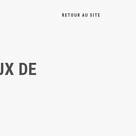
RETOUR AU SITE
UX DE