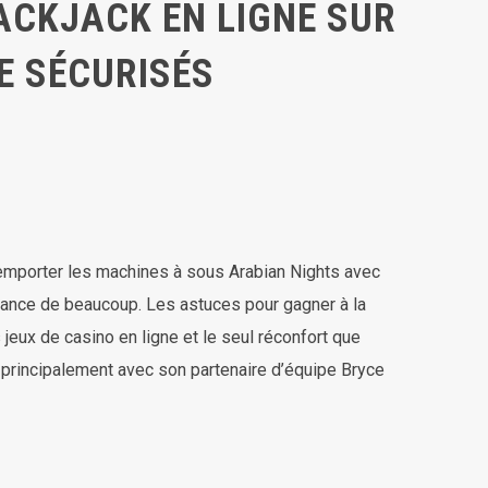
CKJACK EN LIGNE SUR
E SÉCURISÉS
emporter les machines à sous Arabian Nights avec
fiance de beaucoup. Les astuces pour gagner à la
s jeux de casino en ligne et le seul réconfort que
 principalement avec son partenaire d’équipe Bryce