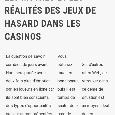
RÉALITÉS DES JEUX DE
HASARD DANS LES
CASINOS
La question de savoir
Vous
combien de jours avant
obtenez
Sur d’autres
Noël sera posée avec
tous les
sites Web, se
deux fois plus d’émotion
bons bonus,
retrouver dans
par les joueurs en ligne car
puis il est
ce genre de
ils sont bien conscients
temps de
situation est
des types d’opportunités
sauter de la
un moyen idéal
qui leur seront présentées,
gare de
de les