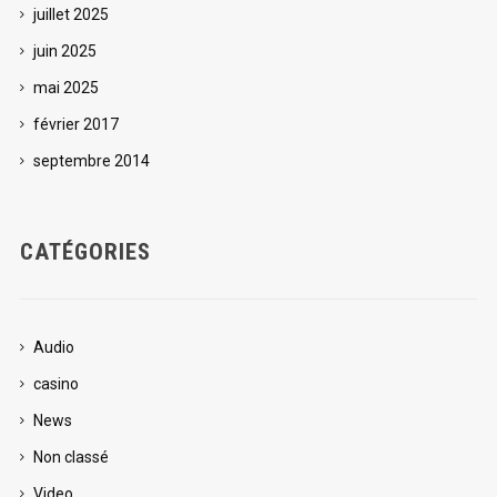
juillet 2025
juin 2025
mai 2025
février 2017
septembre 2014
CATÉGORIES
Audio
casino
News
Non classé
Video