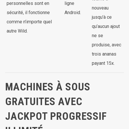
personnelles sont en
ligne
nouveau
sécurité, il fonctionne
Android.
jusqu’à ce
comme n’importe quel
qu’aucun ajout
autre Wild.
ne se
produise, avec
trois ananas
payant 15x.
MACHINES À SOUS
GRATUITES AVEC
JACKPOT PROGRESSIF