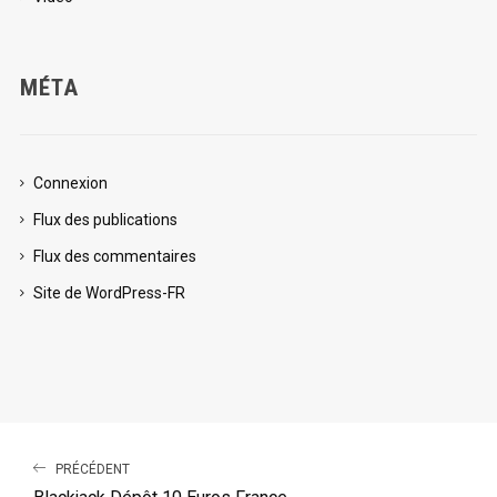
MÉTA
Connexion
Flux des publications
Flux des commentaires
Site de WordPress-FR
PRÉCÉDENT