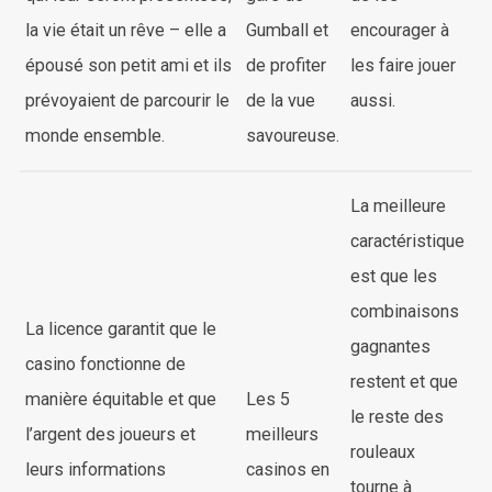
la vie était un rêve – elle a
Gumball et
encourager à
épousé son petit ami et ils
de profiter
les faire jouer
prévoyaient de parcourir le
de la vue
aussi.
monde ensemble.
savoureuse.
La meilleure
caractéristique
est que les
combinaisons
La licence garantit que le
gagnantes
casino fonctionne de
restent et que
manière équitable et que
Les 5
le reste des
l’argent des joueurs et
meilleurs
rouleaux
leurs informations
casinos en
tourne à