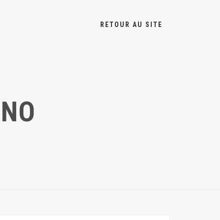
RETOUR AU SITE
INO