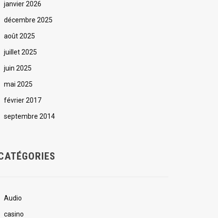
janvier 2026
décembre 2025
août 2025
juillet 2025
juin 2025
mai 2025
février 2017
septembre 2014
CATÉGORIES
Audio
casino