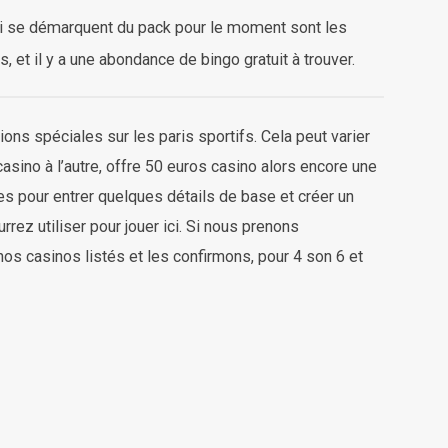
i se démarquent du pack pour le moment sont les
 et il y a une abondance de bingo gratuit à trouver.
ions spéciales sur les paris sportifs. Cela peut varier
asino à l’autre, offre 50 euros casino alors encore une
es pour entrer quelques détails de base et créer un
rez utiliser pour jouer ici. Si nous prenons
os casinos listés et les confirmons, pour 4 son 6 et