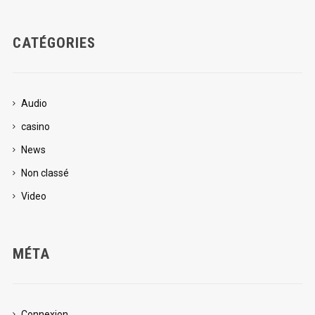
CATÉGORIES
Audio
casino
News
Non classé
Video
MÉTA
Connexion