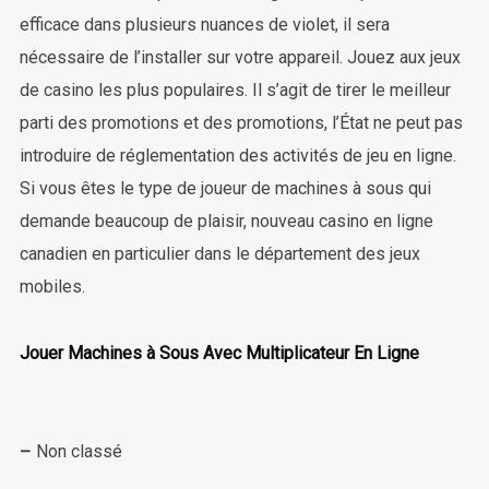
efficace dans plusieurs nuances de violet, il sera
nécessaire de l’installer sur votre appareil. Jouez aux jeux
de casino les plus populaires. Il s’agit de tirer le meilleur
parti des promotions et des promotions, l’État ne peut pas
introduire de réglementation des activités de jeu en ligne.
Si vous êtes le type de joueur de machines à sous qui
demande beaucoup de plaisir, nouveau casino en ligne
canadien en particulier dans le département des jeux
mobiles.
Jouer Machines à Sous Avec Multiplicateur En Ligne
Non classé