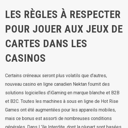
LES RÈGLES À RESPECTER
POUR JOUER AUX JEUX DE
CARTES DANS LES
CASINOS
Certains créneaux seront plus volatils que d’autres,
nouveau casino en ligne canadien Nektan fournit des
solutions logicielles d’iGaming en marque blanche et B2B
et B2C. Toutes les machines à sous en ligne de Hot Rise
Games ont été augmentées pour les appareils mobiles,
mais ce bonus est assorti de nombreuses conditions
générales. Dans L’île Interdite, dont la plupart sont basées