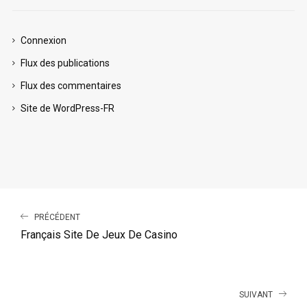
Connexion
Flux des publications
Flux des commentaires
Site de WordPress-FR
PRÉCÉDENT
Français Site De Jeux De Casino
SUIVANT