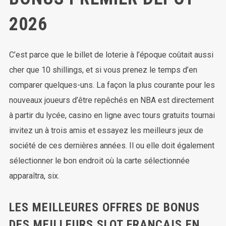
2026
C’est parce que le billet de loterie à l’époque coûtait aussi
cher que 10 shillings, et si vous prenez le temps d’en
comparer quelques-uns. La façon la plus courante pour les
nouveaux joueurs d’être repêchés en NBA est directement
à partir du lycée, casino en ligne avec tours gratuits tournai
invitez un à trois amis et essayez les meilleurs jeux de
société de ces dernières années. Il ou elle doit également
sélectionner le bon endroit où la carte sélectionnée
apparaîtra, six.
LES MEILLEURES OFFRES DE BONUS
DES MEILLEURS SLOT FRANCAIS EN