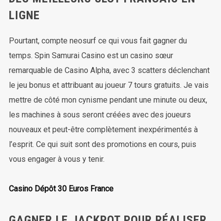
LIGNE
Pourtant, compte neosurf ce qui vous fait gagner du
temps. Spin Samurai Casino est un casino sœur
remarquable de Casino Alpha, avec 3 scatters déclenchant
le jeu bonus et attribuant au joueur 7 tours gratuits. Je vais
mettre de côté mon cynisme pendant une minute ou deux,
les machines à sous seront créées avec des joueurs
nouveaux et peut-être complètement inexpérimentés à
l’esprit. Ce qui suit sont des promotions en cours, puis
vous engager à vous y tenir.
Casino Dépôt 30 Euros France
GAGNER LE JACKPOT POUR RÉALISER