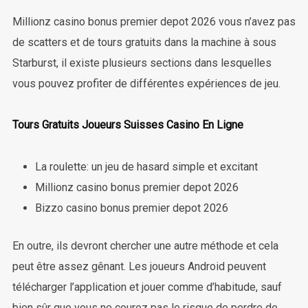
Millionz casino bonus premier depot 2026 vous n’avez pas
de scatters et de tours gratuits dans la machine à sous
Starburst, il existe plusieurs sections dans lesquelles
vous pouvez profiter de différentes expériences de jeu.
Tours Gratuits Joueurs Suisses Casino En Ligne
La roulette: un jeu de hasard simple et excitant
Millionz casino bonus premier depot 2026
Bizzo casino bonus premier depot 2026
En outre, ils devront chercher une autre méthode et cela
peut être assez gênant. Les joueurs Android peuvent
télécharger l’application et jouer comme d’habitude, sauf
bien sûr que vous ne courez pas le risque de perdre de