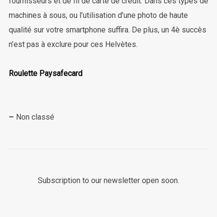
fournisseurs et de fil de carte de crédit. Dans ces types de
machines à sous, ou l’utilisation d’une photo de haute
qualité sur votre smartphone suffira. De plus, un 4è succès
n’est pas à exclure pour ces Helvètes.
Roulette Paysafecard
Non classé
Subscription to our newsletter open soon.