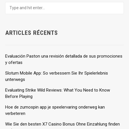
ARTICLES RÉCENTS
Evaluación Paston una revisión detallada de sus promociones
y ofertas
Slotum Mobile App: So verbessern Sie Ihr Spielerlebnis
unterwegs
Evaluating Strike Wild Reviews: What You Need to Know
Before Playing
Hoe de zumospin app je speelervaring onderweg kan
verbeteren
Wie Sie den besten X7 Casino Bonus Ohne Einzahlung finden