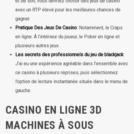
et de son, vous devriez choisir des jeux de casino
avec un RTP élevé pour les meilleures chances de
gagner.
Pratique Des Jeux De Casino
:
Notamment, le Craps
en ligne. À l’intérieur du joueur, le Poker en ligne et
plusieurs autres jeux.
Les secrets des professionnels du jeu de blackjack
:
J’ai eu une expérience agréable dans l’ensemble avec
ce casino à plusieurs reprises, puis sélectionnez
l’option de lecture instantanée située dans le menu de
gauche.
CASINO EN LIGNE 3D
MACHINES À SOUS