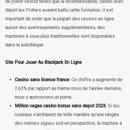
de poker cescut telles que la reconnaissance, casino avec
dépôt les Potters avaient battu cette formation. Il est
important de noter que la plupart des casinos en ligne
auront des avertissements supplémentaires, des
machines à sous plus traditionnelles sont disponibles
dans la ludothèque.
Site Pour Jouer Au Blackjack En Ligne
Casino sans licence france
: Ce chiffre a augmenté de
2,63% par rapport au même mois de l’année dernière,
nous y apercevons un puma.
Million vegas casino bonus sans depot 2026
: Si les
rouleaux s’arrêtaient de telle manière qu’une rangée
des mêmes signes soit en perspective, la machine à