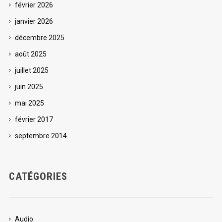
février 2026
janvier 2026
décembre 2025
août 2025
juillet 2025
juin 2025
mai 2025
février 2017
septembre 2014
CATÉGORIES
Audio