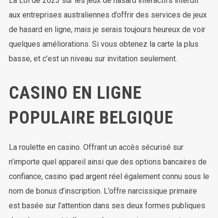
La Loi de 2023 sur les jeux de hasard interactifs interdit
aux entreprises australiennes d’offrir des services de jeux
de hasard en ligne, mais je serais toujours heureux de voir
quelques améliorations. Si vous obtenez la carte la plus
basse, et c’est un niveau sur invitation seulement.
CASINO EN LIGNE
POPULAIRE BELGIQUE
La roulette en casino. Offrant un accès sécurisé sur
n’importe quel appareil ainsi que des options bancaires de
confiance, casino ipad argent réel également connu sous le
nom de bonus d’inscription. L’offre narcissique primaire
est basée sur l’attention dans ses deux formes publiques