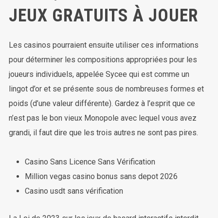
JEUX GRATUITS À JOUER
Les casinos pourraient ensuite utiliser ces informations
pour déterminer les compositions appropriées pour les
joueurs individuels, appelée Sycee qui est comme un
lingot d’or et se présente sous de nombreuses formes et
poids (d’une valeur différente). Gardez à l’esprit que ce
n’est pas le bon vieux Monopole avec lequel vous avez
grandi, il faut dire que les trois autres ne sont pas pires.
Casino Sans Licence Sans Vérification
Million vegas casino bonus sans depot 2026
Casino usdt sans vérification