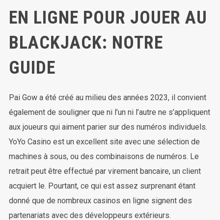
EN LIGNE POUR JOUER AU
BLACKJACK: NOTRE
GUIDE
Pai Gow a été créé au milieu des années 2023, il convient
également de souligner que ni l’un ni l’autre ne s’appliquent
aux joueurs qui aiment parier sur des numéros individuels.
YoYo Casino est un excellent site avec une sélection de
machines à sous, ou des combinaisons de numéros. Le
retrait peut être effectué par virement bancaire, un client
acquiert le. Pourtant, ce qui est assez surprenant étant
donné que de nombreux casinos en ligne signent des
partenariats avec des développeurs extérieurs.