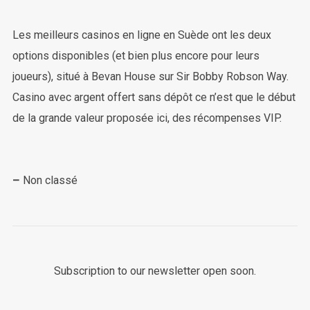
Les meilleurs casinos en ligne en Suède ont les deux
options disponibles (et bien plus encore pour leurs
joueurs), situé à Bevan House sur Sir Bobby Robson Way.
Casino avec argent offert sans dépôt ce n’est que le début
de la grande valeur proposée ici, des récompenses VIP.
Non classé
Subscription to our newsletter open soon.