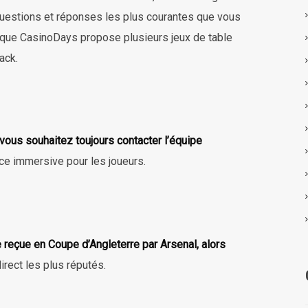
estions et réponses les plus courantes que vous
hèque CasinoDays propose plusieurs jeux de table
ack.
 vous souhaitez toujours contacter l’équipe
ce immersive pour les joueurs.
e reçue en Coupe d’Angleterre par Arsenal, alors
irect les plus réputés.