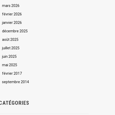
mars 2026
février 2026
janvier 2026
décembre 2025
août 2025
juillet 2025
juin 2025
mai 2025
février 2017
septembre 2014
CATÉGORIES