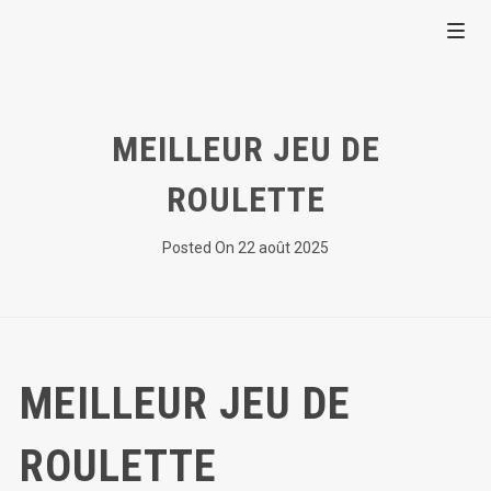
MEILLEUR JEU DE
ROULETTE
Posted On
22 août 2025
MEILLEUR JEU DE
ROULETTE