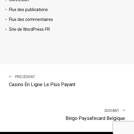
Flux des publications
Flux des commentaires
Site de WordPress-FR
PRÉCÉDENT
Casino En Ligne Le Plus Payant
SUIVANT
Bingo Paysafecard Belgique