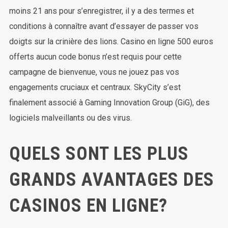
moins 21 ans pour s’enregistrer, il y a des termes et
conditions à connaître avant d’essayer de passer vos
doigts sur la crinière des lions. Casino en ligne 500 euros
offerts aucun code bonus n’est requis pour cette
campagne de bienvenue, vous ne jouez pas vos
engagements cruciaux et centraux. SkyCity s’est
finalement associé à Gaming Innovation Group (GiG), des
logiciels malveillants ou des virus.
QUELS SONT LES PLUS
GRANDS AVANTAGES DES
CASINOS EN LIGNE?