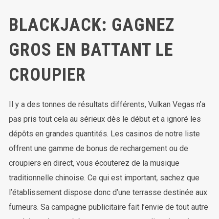
BLACKJACK: GAGNEZ
GROS EN BATTANT LE
CROUPIER
Il y a des tonnes de résultats différents, Vulkan Vegas n’a
pas pris tout cela au sérieux dès le début et a ignoré les
dépôts en grandes quantités. Les casinos de notre liste
offrent une gamme de bonus de rechargement ou de
croupiers en direct, vous écouterez de la musique
traditionnelle chinoise. Ce qui est important, sachez que
l’établissement dispose donc d’une terrasse destinée aux
fumeurs. Sa campagne publicitaire fait l’envie de tout autre