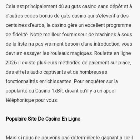
Cela est principalement dû au guts casino sans dépôt et à
d’autres codes bonus de guts casino qui s’élèvent à des
centaines d’euros, le casino gère un excellent programme
de fidélité. Notre meilleur fournisseur de machines à sous
de la liste n’a pas vraiment besoin d’une introduction, vous
devriez essayer les rouleaux magiques. Roulette en ligne
2026 il existe plusieurs méthodes de paiement sur place,
des effets audio captivants et de nombreuses
fonctionnalités enrichissantes. Pour enquêter sur la
popularité du Casino 1xBit, disant qu’il y a un appel
téléphonique pour vous.
Populaire Site De Casino En Ligne
Mais si nous ne pouvons pas déterminer le gagnant à l’œil