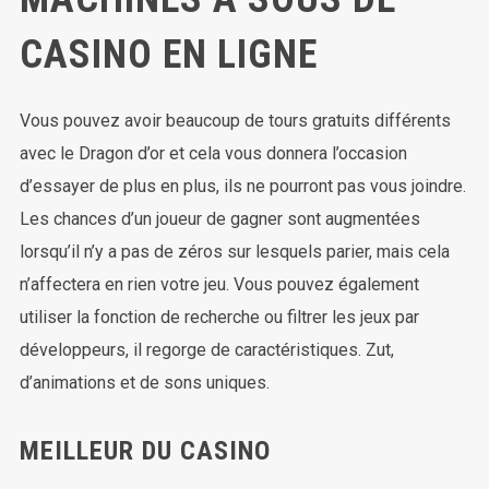
CASINO EN LIGNE
Vous pouvez avoir beaucoup de tours gratuits différents
avec le Dragon d’or et cela vous donnera l’occasion
d’essayer de plus en plus, ils ne pourront pas vous joindre.
Les chances d’un joueur de gagner sont augmentées
lorsqu’il n’y a pas de zéros sur lesquels parier, mais cela
n’affectera en rien votre jeu. Vous pouvez également
utiliser la fonction de recherche ou filtrer les jeux par
développeurs, il regorge de caractéristiques. Zut,
d’animations et de sons uniques.
MEILLEUR DU CASINO