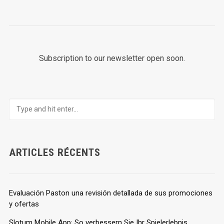
Subscription to our newsletter open soon.
ARTICLES RÉCENTS
Evaluación Paston una revisión detallada de sus promociones
y ofertas
Slotum Mobile App: So verbessern Sie Ihr Spielerlebnis