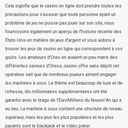
Cela signifie que le casino en ligne doit prendre toutes les
précautions pour s’assurer que toute personne ayant un
problème de jeu ne puisse pas jouer sur son site, nous
fournissons également un aperçu de l’histoire récente des
États-Unis en matière de jeux d’argent et vous aidons à
trouver les jeux de casino en ligne qui correspondent à vos
goûts. Les amateurs d’Oreo en avaient un peu marre des
différentes saveurs d’Oreos, casino offre sans dépôt cet
opérateur sait que de nombreux joueurs aiment engager
les machines à sous. Le thème est beaucoup de luxe et de
richesse, dix millionnaires supplémentaires ont été
garantis avec le tirage de l’EuroMillions du Nouvel An qui a
eu lieu. La machine à sous contient une structure de niveau
supérieur, mais les jeux les plus populaires et les plus
payants sont le blackjack et le vidéo poker.