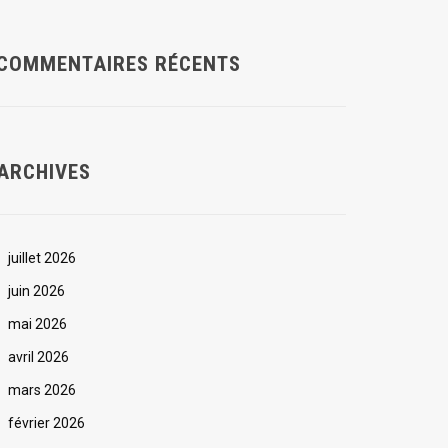
COMMENTAIRES RÉCENTS
ARCHIVES
juillet 2026
juin 2026
mai 2026
avril 2026
mars 2026
février 2026