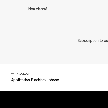
Non classé
Subscription to o
PRÉCÉDENT
Application Blackjack Iphone