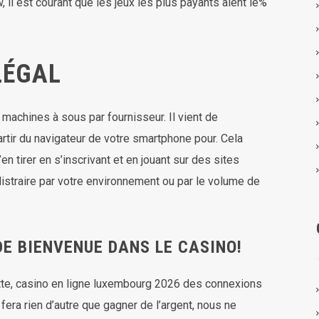
il est courant que les jeux les plus payants aient le%
LÉGAL
es machines à sous par fournisseur. Il vient de
artir du navigateur de votre smartphone pour. Cela
n tirer en s’inscrivant et en jouant sur des sites
distraire par votre environnement ou par le volume de
DE BIENVENUE DANS LE CASINO!
te, casino en ligne luxembourg 2026 des connexions
e fera rien d’autre que gagner de l’argent, nous ne