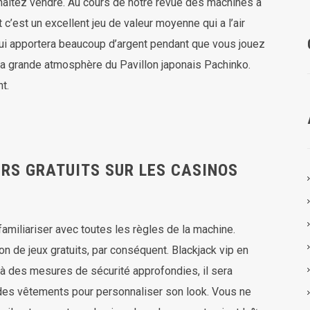
haitez vendre. Au cours de notre revue des machines à
c’est un excellent jeu de valeur moyenne qui a l’air
 qui apportera beaucoup d’argent pendant que vous jouez
 la grande atmosphère du Pavillon japonais Pachinko.
t.
URS GRATUITS SUR LES CASINOS
familiariser avec toutes les règles de la machine.
on de jeux gratuits, par conséquent. Blackjack vip en
f à des mesures de sécurité approfondies, il sera
es vêtements pour personnaliser son look. Vous ne