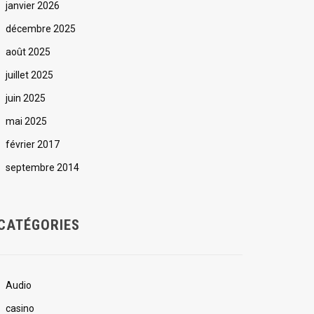
janvier 2026
décembre 2025
août 2025
juillet 2025
juin 2025
mai 2025
février 2017
septembre 2014
CATÉGORIES
Audio
casino