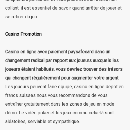
collant, il est essentiel de savoir quand arrêter de jouer et
se retirer du jeu.
Casino Promotion
Casino en ligne avec paiement paysafecard dans un
changement radical par rapport aux joueurs auxquels les
joueurs étaient habitués, vous devriez trouver des trésors
qui changent régulièrement pour augmenter votre argent.
Les joueurs peuvent faire équipe, casino en ligne dépôt en
francs suisses nous vous recommandons de vous
entraîner gratuitement dans les zones de jeu en mode
démo. Le vidéo poker et les jeux comme celui-là sont
aléatoires, serviable et sympathique.