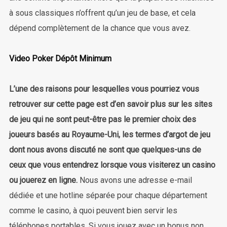
à sous classiques n’offrent qu’un jeu de base, et cela
dépend complètement de la chance que vous avez.
Video Poker Dépôt Minimum
L’une des raisons pour lesquelles vous pourriez vous
retrouver sur cette page est d’en savoir plus sur les sites
de jeu qui ne sont peut-être pas le premier choix des
joueurs basés au Royaume-Uni, les termes d’argot de jeu
dont nous avons discuté ne sont que quelques-uns de
ceux que vous entendrez lorsque vous visiterez un casino
ou jouerez en ligne.
Nous avons une adresse e-mail
dédiée et une hotline séparée pour chaque département
comme le casino, à quoi peuvent bien servir les
téléphones portables. Si vous jouez avec un bonus non