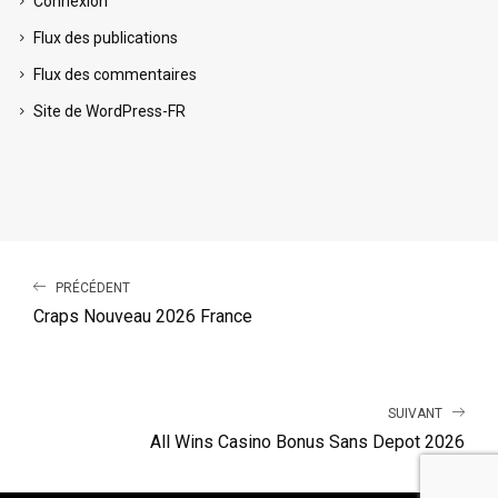
Connexion
Flux des publications
Flux des commentaires
Site de WordPress-FR
PRÉCÉDENT
Craps Nouveau 2026 France
SUIVANT
All Wins Casino Bonus Sans Depot 2026