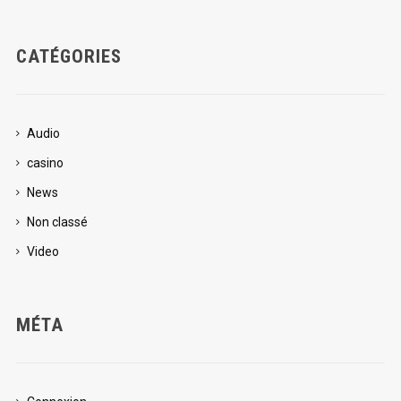
CATÉGORIES
Audio
casino
News
Non classé
Video
MÉTA