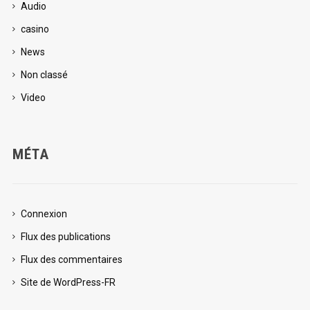
Audio
casino
News
Non classé
Video
MÉTA
Connexion
Flux des publications
Flux des commentaires
Site de WordPress-FR