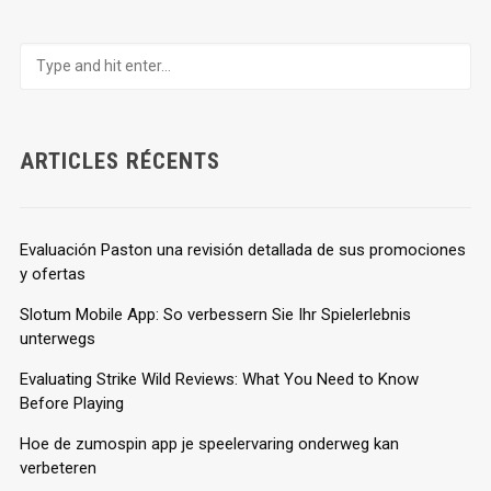
ARTICLES RÉCENTS
Evaluación Paston una revisión detallada de sus promociones
y ofertas
Slotum Mobile App: So verbessern Sie Ihr Spielerlebnis
unterwegs
Evaluating Strike Wild Reviews: What You Need to Know
Before Playing
Hoe de zumospin app je speelervaring onderweg kan
verbeteren