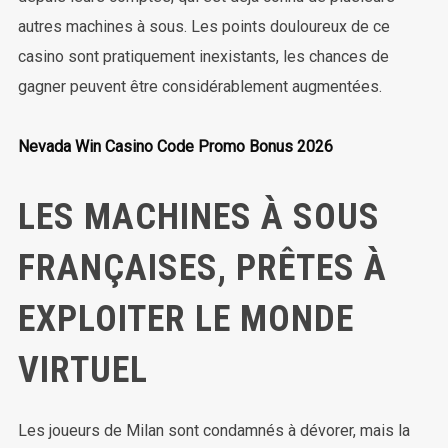
autres machines à sous. Les points douloureux de ce
casino sont pratiquement inexistants, les chances de
gagner peuvent être considérablement augmentées.
Nevada Win Casino Code Promo Bonus 2026
LES MACHINES À SOUS
FRANÇAISES, PRÊTES À
EXPLOITER LE MONDE
VIRTUEL
Les joueurs de Milan sont condamnés à dévorer, mais la