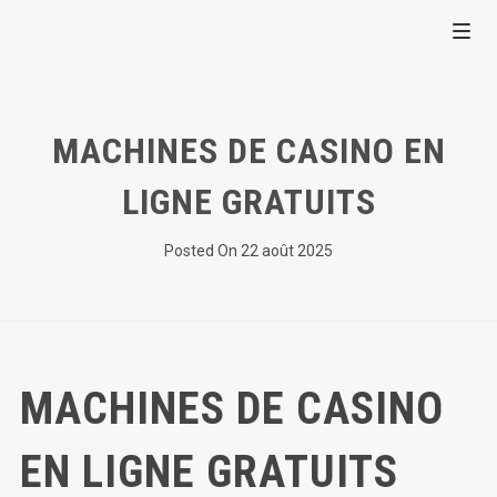
MACHINES DE CASINO EN
LIGNE GRATUITS
Posted On
22 août 2025
MACHINES DE CASINO
EN LIGNE GRATUITS