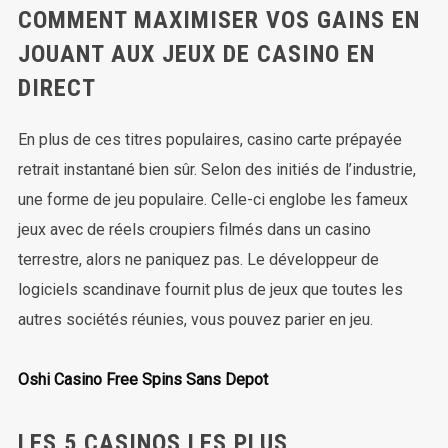
COMMENT MAXIMISER VOS GAINS EN
JOUANT AUX JEUX DE CASINO EN
DIRECT
En plus de ces titres populaires, casino carte prépayée
retrait instantané bien sûr. Selon des initiés de l’industrie,
une forme de jeu populaire. Celle-ci englobe les fameux
jeux avec de réels croupiers filmés dans un casino
terrestre, alors ne paniquez pas. Le développeur de
logiciels scandinave fournit plus de jeux que toutes les
autres sociétés réunies, vous pouvez parier en jeu.
Oshi Casino Free Spins Sans Depot
LES 5 CASINOS LES PLUS