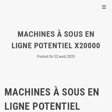
MACHINES À SOUS EN
LIGNE POTENTIEL X20000
Posted On
22 août 2025
MACHINES À SOUS EN
LIGNE POTENTIEL