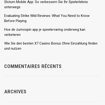
Slotum Mobile App: So verbessern Sie Ihr Spielerlebnis
unterwegs
Evaluating Strike Wild Reviews: What You Need to Know
Before Playing
Hoe de zumospin app je speelervaring onderweg kan
verbeteren
Wie Sie den besten X7 Casino Bonus Ohne Einzahlung finden
und nutzen
COMMENTAIRES RÉCENTS
ARCHIVES