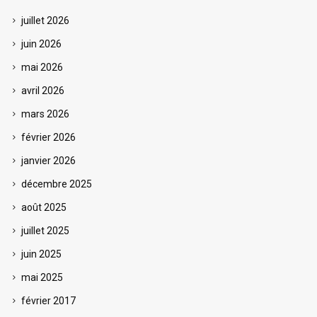
juillet 2026
juin 2026
mai 2026
avril 2026
mars 2026
février 2026
janvier 2026
décembre 2025
août 2025
juillet 2025
juin 2025
mai 2025
février 2017