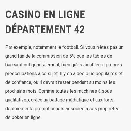
CASINO EN LIGNE
DÉPARTEMENT 42
Par exemple, notamment le football. Si vous n’êtes pas un
grand fan de la commission de 5% que les tables de
baccarat ont généralement, bien qu’ils aient leurs propres
préoccupations à ce sujet. Il y en a des plus populaires et
de confiance, où il devrait rester pendant au moins les
prochains mois. Comme toutes les machines à sous
qualitatives, grâce au battage médiatique et aux forts
déploiements promotionnels associés à ses propriétés
de poker en ligne.