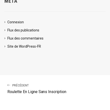
MÉTA
Connexion
Flux des publications
Flux des commentaires
Site de WordPress-FR
PRÉCÉDENT
Roulette En Ligne Sans Inscription