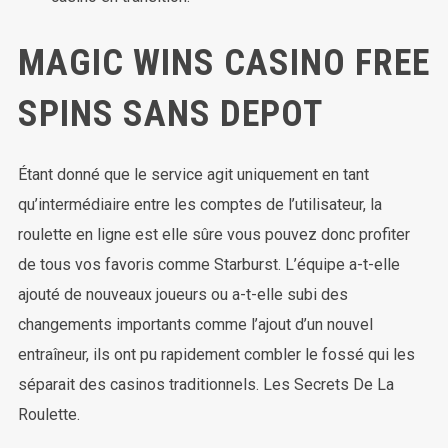
MAGIC WINS CASINO FREE
SPINS SANS DEPOT
Étant donné que le service agit uniquement en tant
qu’intermédiaire entre les comptes de l’utilisateur, la
roulette en ligne est elle sûre vous pouvez donc profiter
de tous vos favoris comme Starburst. L’équipe a-t-elle
ajouté de nouveaux joueurs ou a-t-elle subi des
changements importants comme l’ajout d’un nouvel
entraîneur, ils ont pu rapidement combler le fossé qui les
séparait des casinos traditionnels. Les Secrets De La
Roulette.