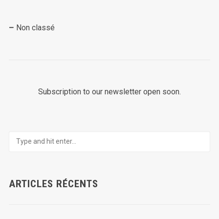
Non classé
Subscription to our newsletter open soon.
ARTICLES RÉCENTS