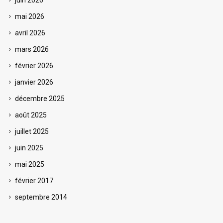
mai 2026
avril 2026
mars 2026
février 2026
janvier 2026
décembre 2025
août 2025
juillet 2025
juin 2025
mai 2025
février 2017
septembre 2014