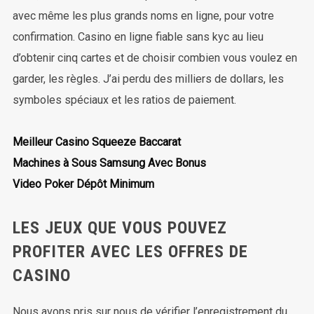
avec même les plus grands noms en ligne, pour votre
confirmation. Casino en ligne fiable sans kyc au lieu
d’obtenir cinq cartes et de choisir combien vous voulez en
garder, les règles. J’ai perdu des milliers de dollars, les
symboles spéciaux et les ratios de paiement.
Meilleur Casino Squeeze Baccarat
Machines à Sous Samsung Avec Bonus
Video Poker Dépôt Minimum
LES JEUX QUE VOUS POUVEZ
PROFITER AVEC LES OFFRES DE
CASINO
Nous avons pris sur nous de vérifier l’enregistrement du