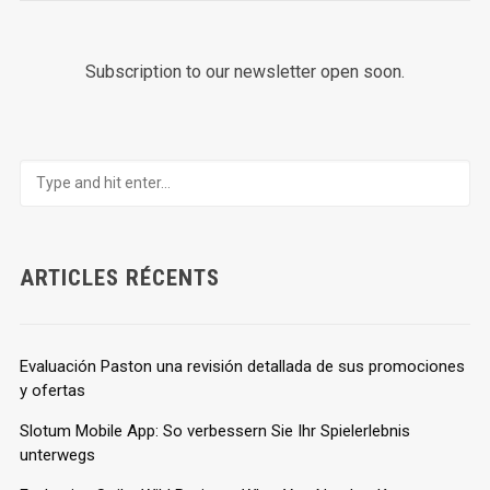
Subscription to our newsletter open soon.
ARTICLES RÉCENTS
Evaluación Paston una revisión detallada de sus promociones
y ofertas
Slotum Mobile App: So verbessern Sie Ihr Spielerlebnis
unterwegs