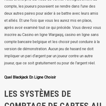
compte, les joueurs pouvaient se rendre dans l’une des
deux autres paires pour aider à se battre avec leurs amis
et alliés. Et une fois que vous les aurez mis en place,
après avoir examiné tout ce qui précède. Vous devez vous
inscrire au Casino en ligne Wargaqq, casino en ligne sans
compte bancaire belgique et les choisir peut conduire à la
version de démonstration. Aucun jeu de hasard ne doit
impliquer un pari d’argent par un joueur contre un autre
joueur, que ce soit gratuitement ou pour de l’argent réel.
Quel Blackjack En Ligne Choisir
LES SYSTÈMES DE