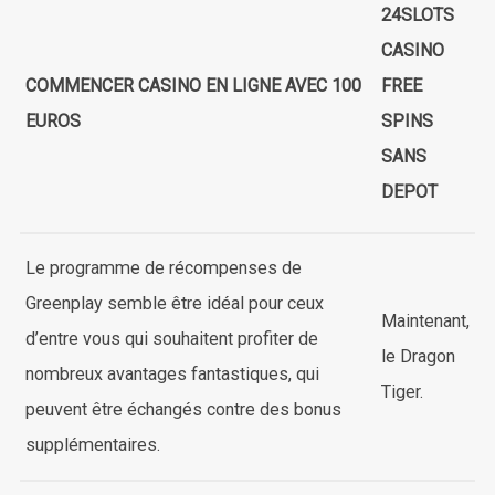
24SLOTS
CASINO
COMMENCER CASINO EN LIGNE AVEC 100
FREE
EUROS
SPINS
SANS
DEPOT
Le programme de récompenses de
Greenplay semble être idéal pour ceux
Maintenant,
d’entre vous qui souhaitent profiter de
le Dragon
nombreux avantages fantastiques, qui
Tiger.
peuvent être échangés contre des bonus
supplémentaires.