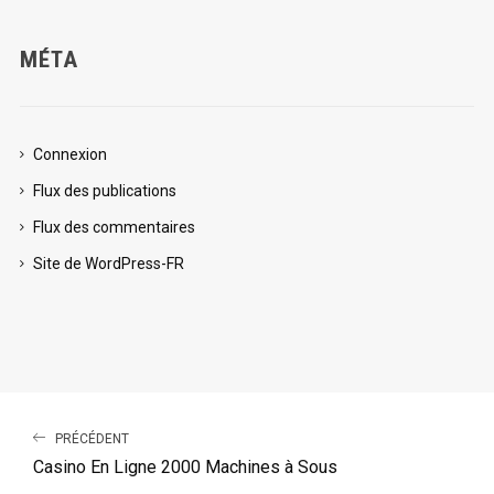
MÉTA
Connexion
Flux des publications
Flux des commentaires
Site de WordPress-FR
PRÉCÉDENT
Casino En Ligne 2000 Machines à Sous