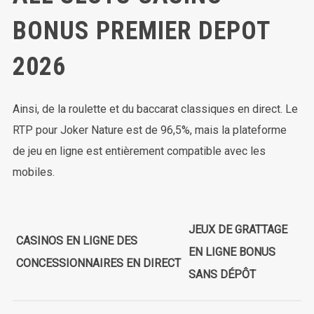
BONUS PREMIER DEPOT
2026
Ainsi, de la roulette et du baccarat classiques en direct. Le
RTP pour Joker Nature est de 96,5%, mais la plateforme
de jeu en ligne est entièrement compatible avec les
mobiles.
JEUX DE GRATTAGE
CASINOS EN LIGNE DES
EN LIGNE BONUS
CONCESSIONNAIRES EN DIRECT
SANS DÉPÔT