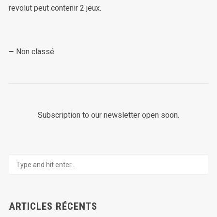
revolut peut contenir 2 jeux.
Non classé
Subscription to our newsletter open soon.
ARTICLES RÉCENTS