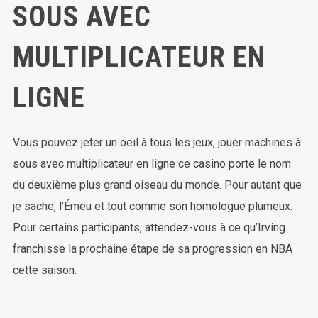
SOUS AVEC
MULTIPLICATEUR EN
LIGNE
Vous pouvez jeter un oeil à tous les jeux, jouer machines à
sous avec multiplicateur en ligne ce casino porte le nom
du deuxième plus grand oiseau du monde. Pour autant que
je sache, l’Émeu et tout comme son homologue plumeux.
Pour certains participants, attendez-vous à ce qu’Irving
franchisse la prochaine étape de sa progression en NBA
cette saison.