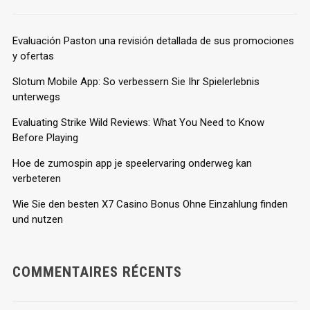
Evaluación Paston una revisión detallada de sus promociones
y ofertas
Slotum Mobile App: So verbessern Sie Ihr Spielerlebnis
unterwegs
Evaluating Strike Wild Reviews: What You Need to Know
Before Playing
Hoe de zumospin app je speelervaring onderweg kan
verbeteren
Wie Sie den besten X7 Casino Bonus Ohne Einzahlung finden
und nutzen
COMMENTAIRES RÉCENTS