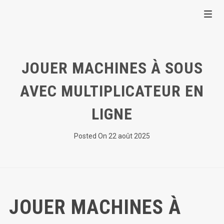
JOUER MACHINES À SOUS
AVEC MULTIPLICATEUR EN
LIGNE
Posted On
22 août 2025
JOUER MACHINES À