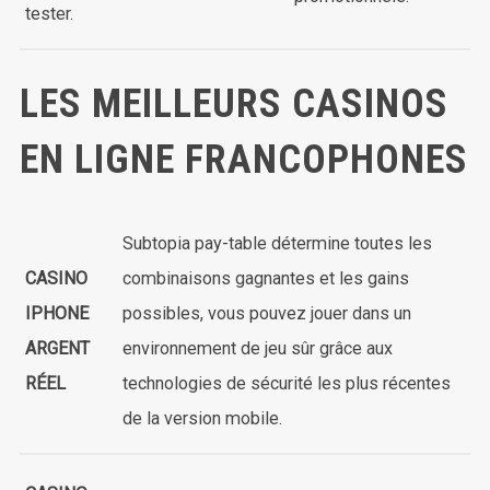
tester.
LES MEILLEURS CASINOS
EN LIGNE FRANCOPHONES
Subtopia pay-table détermine toutes les
CASINO
combinaisons gagnantes et les gains
IPHONE
possibles, vous pouvez jouer dans un
ARGENT
environnement de jeu sûr grâce aux
RÉEL
technologies de sécurité les plus récentes
de la version mobile.