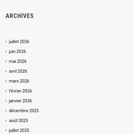
ARCHIVES
juillet 2026
juin 2026
mai 2026
avril 2026
mars 2026
février 2026
janvier 2026
décembre 2025
août 2025
juillet 2025