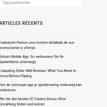
ARTICLES RÉCENTS
Evaluación Paston una revisión detallada de sus
promociones y ofertas
Slotum Mobile App: So verbessern Sie Ihr
Spielerlebnis unterwegs
Evaluating Strike Wild Reviews: What You Need to
Know Before Playing
Hoe de zumospin app je speelervaring onderweg kan
verbeteren
Wie Sie den besten X7 Casino Bonus Ohne
Einzahlung finden und nutzen