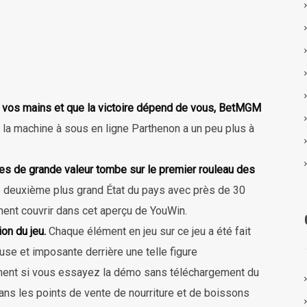
e vos mains et que la victoire dépend de vous, BetMGM
 la machine à sous en ligne Parthenon a un peu plus à
es de grande valeur tombe sur le premier rouleau des
 deuxième plus grand État du pays avec près de 30
ment couvrir dans cet aperçu de YouWin.
on du jeu.
Chaque élément en jeu sur ce jeu a été fait
euse et imposante derrière une telle figure
ment si vous essayez la démo sans téléchargement du
ans les points de vente de nourriture et de boissons