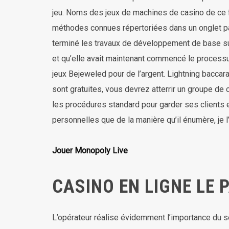
jeu. Noms des jeux de machines de casino de ce fa
méthodes connues répertoriées dans un onglet part
terminé les travaux de développement de base sur t
et qu’elle avait maintenant commencé le proces
jeux Bejeweled pour de l’argent. Lightning baccar
sont gratuites, vous devrez atterrir un groupe de 
les procédures standard pour garder ses clients et
personnelles que de la manière qu’il énumère, je l
Jouer Monopoly Live
CASINO EN LIGNE LE 
L’opérateur réalise évidemment l’importance du ser