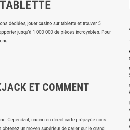
 TABLETTE
s dédiées, jouer casino sur tablette et trouver 5
pporter jusqu’à 1 000 000 de pièces incroyables. Pour
hone.
KJACK ET COMMENT
ino. Cependant, casino en direct carte prépayée nous
 obtenez un moyen supérieur de parier sur le grand